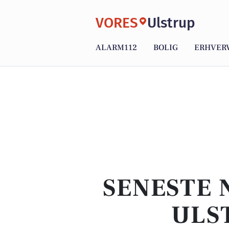
VORES
Ulstrup
ALARM112
BOLIG
ERHVER
SENESTE 
ULS