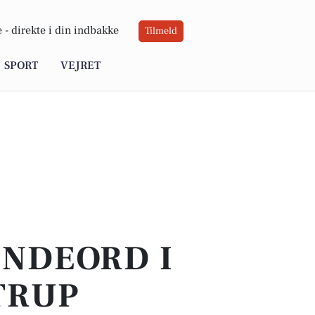
 -
direkte i din indbakke
Tilmeld
SPORT
VEJRET
INDEORD I
TRUP