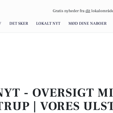
Gratis nyheder fra
dit
lokalområde
V
DET SKER
LOKALT NYT
MØD DINE NABOER
NYT - OVERSIGT M
TRUP | VORES ULS