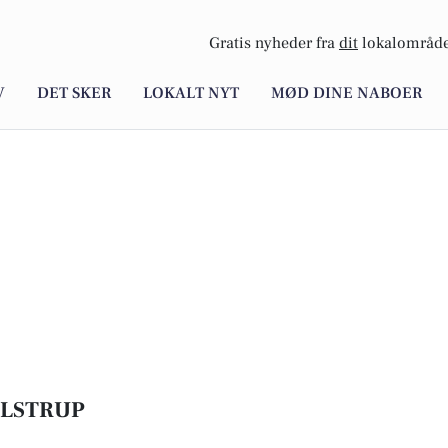
Gratis nyheder fra
dit
lokalområde
V
DET SKER
LOKALT NYT
MØD DINE NABOER
ULSTRUP