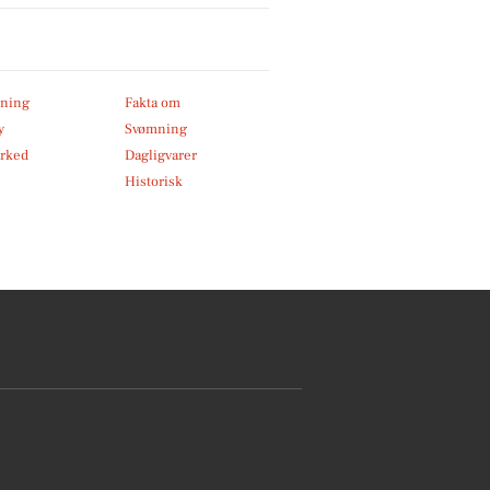
ning
Fakta om
y
Svømning
rked
Dagligvarer
Historisk