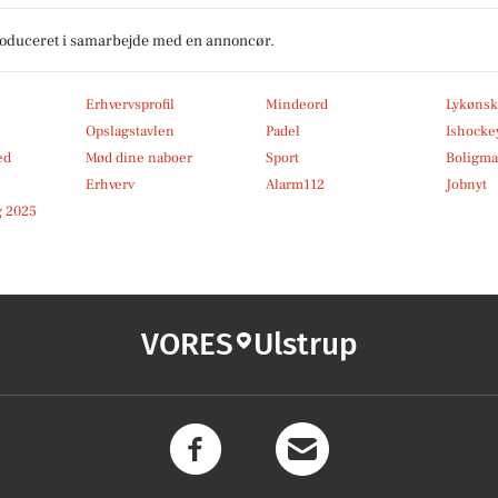
produceret i samarbejde med en annoncør.
Erhvervsprofil
Mindeord
Lykønsk
Opslagstavlen
Padel
Ishocke
ed
Mød dine naboer
Sport
Boligma
Erhverv
Alarm112
Jobnyt
 2025
VORES
Ulstrup