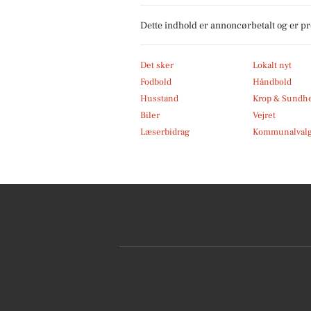
Dette indhold er annoncørbetalt og er 
Det sker
Lokalt nyt
Fodbold
Håndbold
Husstand
Krop & Sundh
Biler
Vejret
Læserbidrag
Kommunalvalg