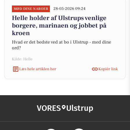
28-05-2026 09:24
MØD DINE NABOER
Helle holder af Ulstrups venlige
borgere, marinaen og jobbet på
kroen
Hvad er det bedste ved at bo i Ulstrup - med dine
ord?
Kilde: Helle
Læs hele artiklen her
Kopiér link
VORES
Ulstrup