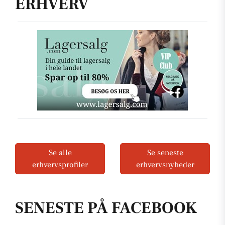
ERHVERV
Se alle
Se seneste
erhvervsprofiler
erhvervsnyheder
SENESTE PÅ FACEBOOK