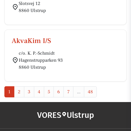
Slotsvej 12
8860 Ulstrup
AkvaKim I/S
c/o. K. P.-Schmidt
Hagenstrupparken 93
8860 Ulstrup
1
2
3
4
5
6
7
...
48
VORES
Ulstrup