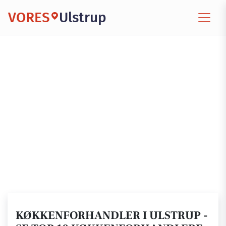
VORES
Ulstrup
KØKKENFORHANDLER I ULSTRUP -