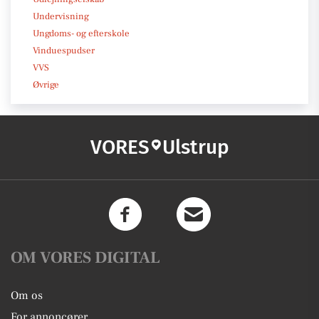
Undervisning
Ungdoms- og efterskole
Vinduespudser
VVS
Øvrige
VORES
Ulstrup
OM VORES DIGITAL
Om os
For annoncører