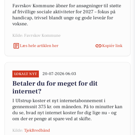
Favrskov Kommune åbner for ansøgninger til støtte
af frivillige sociale aktiviteter for 2027 – fokus på
handicap, trivsel blandt unge og gode leveår for
voksne.
Kilde: Favrskov Kommune
Læs hele artiklen her
Kopiér link
20-07-2026 06:03
LOKALT NYT
Betaler du for meget for dit
internet?
I Ulstrup koster et nyt internetabonnement i
gennemsnit 375 kr. om måneden. På to minutter kan
du se, hvad nyt internet koster for dig lige nu – og
om der er penge at spare ved at skifte.
Kilde:
TjekBredbånd