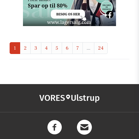
1
2
3
4
5
6
7
...
24
VORES
Ulstrup