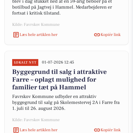
blev i dag stukket ned af en 59-årig beboer på et
botilbud på Jagtvej i Hammel. Medarbejderen er
fortsat i kritisk tilstand.
Kilde: Favrskov Kommune
Læs hele artiklen her
Kopiér link
01-07-2026 12:45
LOKALT NYT
Byggegrund til salg i attraktive
Farre – oplagt mulighed for
familier tæt på Hammel
Favrskov Kommune udbyder en attraktiv
byggegrund til salg på Skolemestervej 2A i Farre fra
1. juli til 26. august 2026.
Kilde: Favrskov Kommune
Læs hele artiklen her
Kopiér link