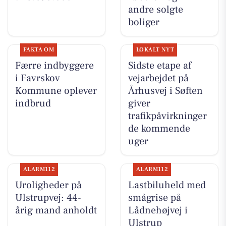
andre solgte
boliger
FAKTA OM
LOKALT NYT
Færre indbyggere
Sidste etape af
i Favrskov
vejarbejdet på
Kommune oplever
Århusvej i Søften
indbrud
giver
trafikpåvirkninger
de kommende
uger
ALARM112
ALARM112
Uroligheder på
Lastbiluheld med
Ulstrupvej: 44-
smågrise på
årig mand anholdt
Lådnehøjvej i
Ulstrup