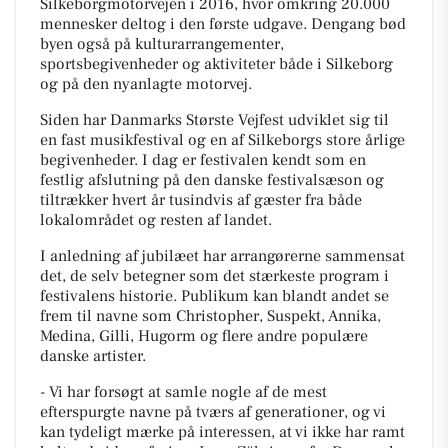
Silkeborgmotorvejen i 2016, hvor omkring 20.000
mennesker deltog i den første udgave. Dengang bød
byen også på kulturarrangementer,
sportsbegivenheder og aktiviteter både i Silkeborg
og på den nyanlagte motorvej.
Siden har Danmarks Største Vejfest udviklet sig til
en fast musikfestival og en af Silkeborgs store årlige
begivenheder. I dag er festivalen kendt som en
festlig afslutning på den danske festivalsæson og
tiltrækker hvert år tusindvis af gæster fra både
lokalområdet og resten af landet.
I anledning af jubilæet har arrangørerne sammensat
det, de selv betegner som det stærkeste program i
festivalens historie. Publikum kan blandt andet se
frem til navne som Christopher, Suspekt, Annika,
Medina, Gilli, Hugorm og flere andre populære
danske artister.
- Vi har forsøgt at samle nogle af de mest
efterspurgte navne på tværs af generationer, og vi
kan tydeligt mærke på interessen, at vi ikke har ramt