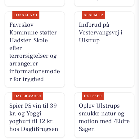
LOKALT NYT
ALARM112
Favrskov
Indbrud på
Kommune støtter
Vestervangsvej i
Hadsten Skole
Ulstrup
efter
terrorsigtelser og
arrangerer
informationsmøde
r for tryghed
DAGLIGVARER
DET SKER
Spier PS vin til 39
Oplev Ulstrups
kr. og Yoggi
smukke natur og
yoghurt til 12 kr.
motion med Ældre
hos DagliBrugsen
Sagen