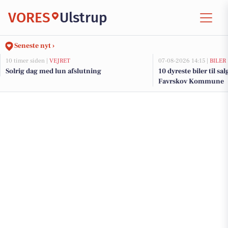
VORES
Ulstrup
Seneste nyt ›
10 timer siden |
VEJRET
07-08-2026 14:15 |
BILER
Solrig dag med lun afslutning
10 dyreste biler til sa
Favrskov Kommune