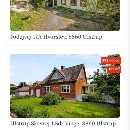
Podøjvej 17A Hvorslev, 8860 Ulstrup
595.000 kr
2
107 m
Ulstrup Skovvej 1 Sdr Vinge, 8860 Ulstrup