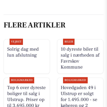
FLERE ARTIKLER
VEJRET
BILER
Solrig dag med
10 dyreste biler til
lun afslutning
salg i nærheden af
Favrskov
Kommune
BOLIGMARKED
BOLIGMARKED
Top 6 over dyreste
Hovedgaden 49 i
boliger til salg i
Ulstrup er solgt
Ulstrup. Priser op
for 1.495.000 - se
til 3.695.000 kr
køberen og 2