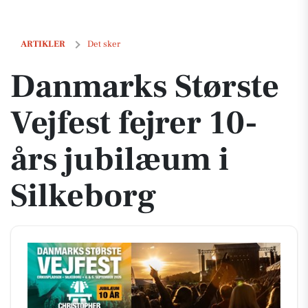
Danmarks Største Vejfest fejrer 10-års jubilæum i Silkeborg
ARTIKLER
Det sker
Danmarks Største
Vejfest fejrer 10-
års jubilæum i
Silkeborg