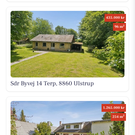
435.000 kr
2
96 m
Sdr Byvej 14 Terp, 8860 Ulstrup
1.265.000 kr
2
254 m