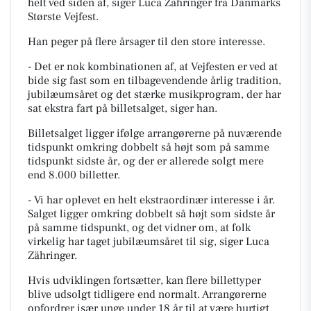
helt ved siden af, siger Luca Zähringer fra Danmarks
Største Vejfest.
Han peger på flere årsager til den store interesse.
- Det er nok kombinationen af, at Vejfesten er ved at
bide sig fast som en tilbagevendende årlig tradition,
jubilæumsåret og det stærke musikprogram, der har
sat ekstra fart på billetsalget, siger han.
Billetsalget ligger ifølge arrangørerne på nuværende
tidspunkt omkring dobbelt så højt som på samme
tidspunkt sidste år, og der er allerede solgt mere
end 8.000 billetter.
- Vi har oplevet en helt ekstraordinær interesse i år.
Salget ligger omkring dobbelt så højt som sidste år
på samme tidspunkt, og det vidner om, at folk
virkelig har taget jubilæumsåret til sig, siger Luca
Zähringer.
Hvis udviklingen fortsætter, kan flere billettyper
blive udsolgt tidligere end normalt. Arrangørerne
opfordrer især unge under 18 år til at være hurtigt