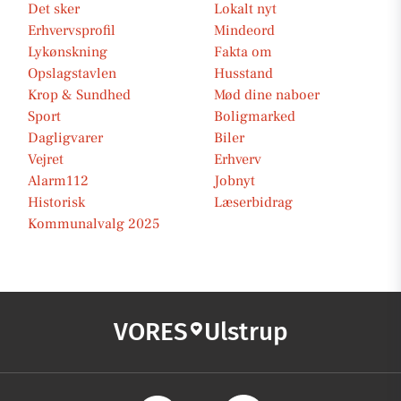
Det sker
Lokalt nyt
Erhvervsprofil
Mindeord
Lykønskning
Fakta om
Opslagstavlen
Husstand
Krop & Sundhed
Mød dine naboer
Sport
Boligmarked
Dagligvarer
Biler
Vejret
Erhverv
Alarm112
Jobnyt
Historisk
Læserbidrag
Kommunalvalg 2025
VORES
Ulstrup