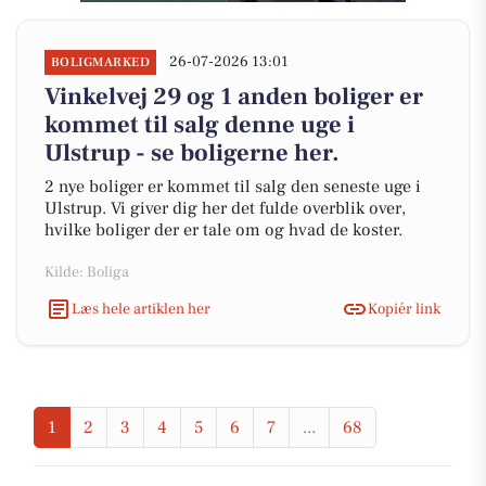
26-07-2026 13:01
BOLIGMARKED
Vinkelvej 29 og 1 anden boliger er
kommet til salg denne uge i
Ulstrup - se boligerne her.
2 nye boliger er kommet til salg den seneste uge i
Ulstrup. Vi giver dig her det fulde overblik over,
hvilke boliger der er tale om og hvad de koster.
Kilde: Boliga
Læs hele artiklen her
Kopiér link
1
2
3
4
5
6
7
...
68