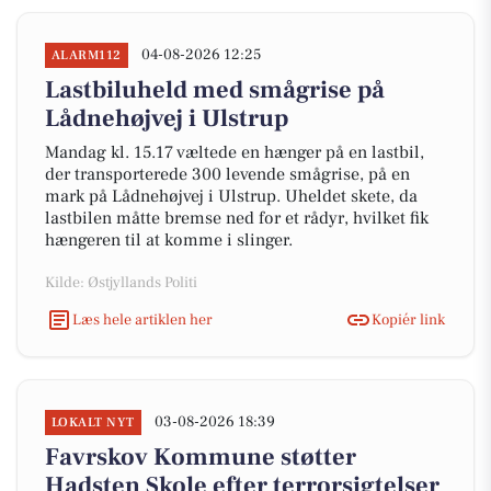
04-08-2026 12:25
ALARM112
Lastbiluheld med smågrise på
Lådnehøjvej i Ulstrup
Mandag kl. 15.17 væltede en hænger på en lastbil,
der transporterede 300 levende smågrise, på en
mark på Lådnehøjvej i Ulstrup. Uheldet skete, da
lastbilen måtte bremse ned for et rådyr, hvilket fik
hængeren til at komme i slinger.
Kilde: Østjyllands Politi
Læs hele artiklen her
Kopiér link
03-08-2026 18:39
LOKALT NYT
Favrskov Kommune støtter
Hadsten Skole efter terrorsigtelser