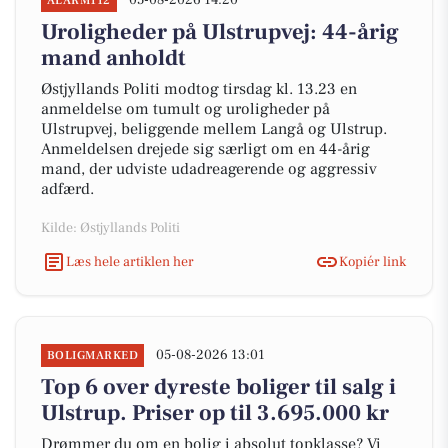
05-08-2026 14:20
ALARM112
Uroligheder på Ulstrupvej: 44-årig
mand anholdt
Østjyllands Politi modtog tirsdag kl. 13.23 en
anmeldelse om tumult og uroligheder på
Ulstrupvej, beliggende mellem Langå og Ulstrup.
Anmeldelsen drejede sig særligt om en 44-årig
mand, der udviste udadreagerende og aggressiv
adfærd.
Kilde: Østjyllands Politi
Læs hele artiklen her
Kopiér link
05-08-2026 13:01
BOLIGMARKED
Top 6 over dyreste boliger til salg i
Ulstrup. Priser op til 3.695.000 kr
Drømmer du om en bolig i absolut topklasse? Vi