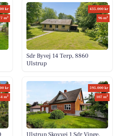
00 kr
435.000 kr
2
2
77 m
96 m
Sdr Byvej 14 Terp, 8860
Ulstrup
00 kr
595.000 kr
2
2
54 m
107 m
0
Ulstrup Skovvej 1 Sdr Vinge,