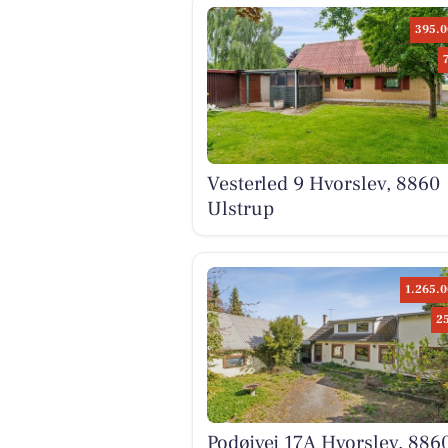
395.0
Vesterled 9 Hvorslev, 8860
Ulstrup
1.265.0
2
Podøjvej 17A Hvorslev, 886