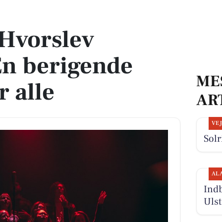
igende oplevelse for alle
 Hvorslev
En berigende
ME
r alle
AR
VE
Solr
AL
Indb
Uls