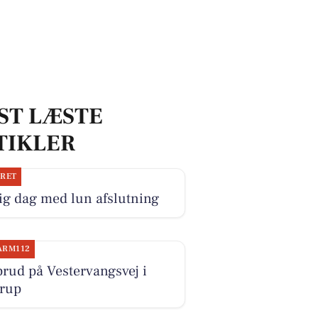
ST LÆSTE
TIKLER
JRET
ig dag med lun afslutning
ARM112
rud på Vestervangsvej i
trup