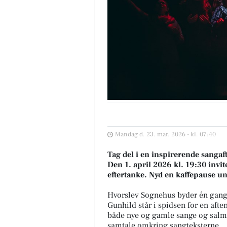
Mandag d. 23. mar. 2026 - kl. 07:40
Tag del i en inspirerende sanga
Den 1. april 2026 kl. 19:30 invite
eftertanke. Nyd en kaffepause un
Hvorslev Sognehus byder én gang
Gunhild står i spidsen for en aft
både nye og gamle sange og salmer
samtale omkring sangteksterne.