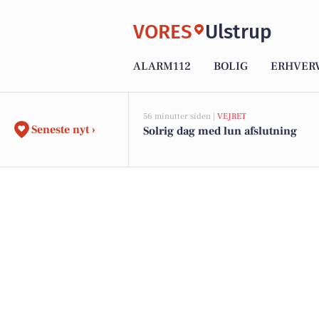
VORES
Ulstrup
ALARM112
BOLIG
ERHVER
56 minutter siden |
VEJRET
Seneste nyt ›
Solrig dag med lun afslutning