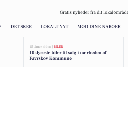
Gratis nyheder fra
dit
lokalområde
V
DET SKER
LOKALT NYT
MØD DINE NABOER
15 timer siden |
BILER
10 dyreste biler til salg i nærheden af
Favrskov Kommune