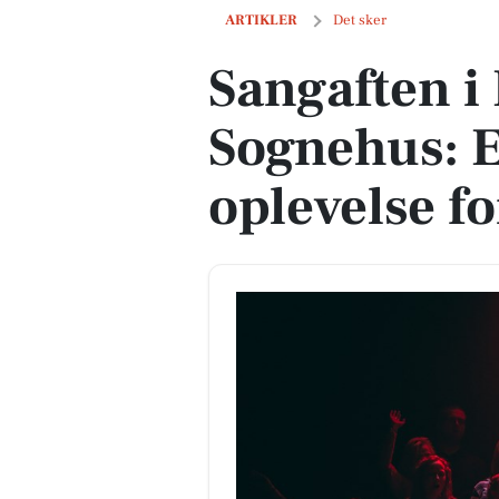
Sangaften i Hvorslev Sognehus: En ber
ARTIKLER
Det sker
Sangaften i
Sognehus: 
oplevelse fo