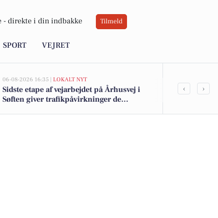
 -
direkte i din indbakke
Tilmeld
SPORT
VEJRET
06-08-2026 16:35 |
LOKALT NYT
05-08-2026 14:20
‹
›
Sidste etape af vejarbejdet på Århusvej i
Uroligheder 
Søften giver trafikpåvirkninger de
anholdt
kommende uger