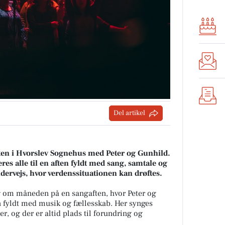
Del artikel
ften i Hvorslev Sognehus med Peter og Gunhild.
res alle til en aften fyldt med sang, samtale og
dervejs, hvor verdenssituationen kan drøftes.
 om måneden på en sangaften, hvor Peter og
en fyldt med musik og fællesskab. Her synges
, og der er altid plads til forundring og