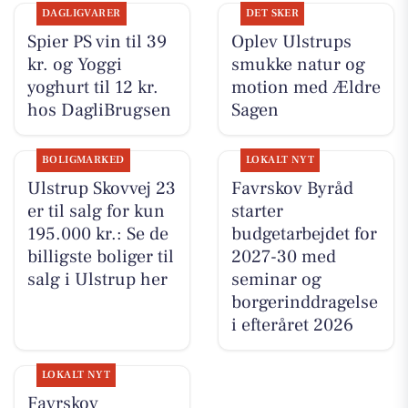
DAGLIGVARER
DET SKER
Spier PS vin til 39
Oplev Ulstrups
kr. og Yoggi
smukke natur og
yoghurt til 12 kr.
motion med Ældre
hos DagliBrugsen
Sagen
BOLIGMARKED
LOKALT NYT
Ulstrup Skovvej 23
Favrskov Byråd
er til salg for kun
starter
195.000 kr.: Se de
budgetarbejdet for
billigste boliger til
2027-30 med
salg i Ulstrup her
seminar og
borgerinddragelse
i efteråret 2026
LOKALT NYT
Favrskov