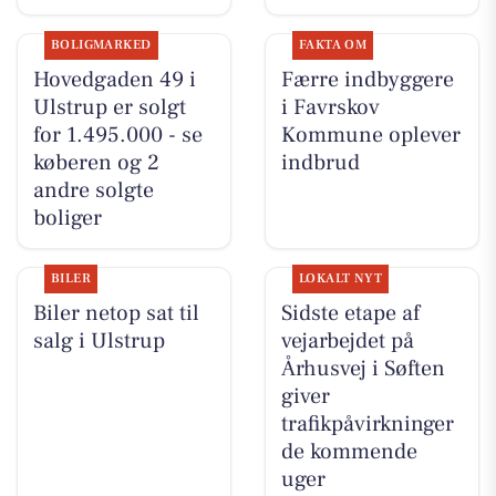
BOLIGMARKED
FAKTA OM
Hovedgaden 49 i
Færre indbyggere
Ulstrup er solgt
i Favrskov
for 1.495.000 - se
Kommune oplever
køberen og 2
indbrud
andre solgte
boliger
BILER
LOKALT NYT
Biler netop sat til
Sidste etape af
salg i Ulstrup
vejarbejdet på
Århusvej i Søften
giver
trafikpåvirkninger
de kommende
uger