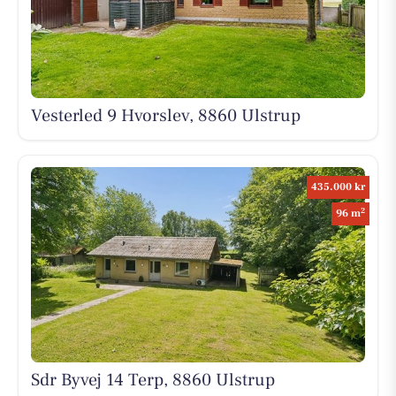
Vesterled 9 Hvorslev, 8860 Ulstrup
435.000 kr
2
96 m
Sdr Byvej 14 Terp, 8860 Ulstrup