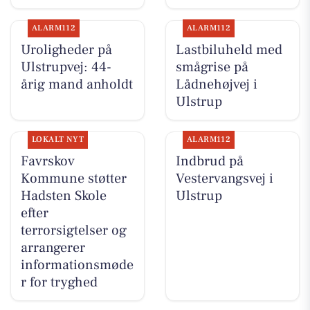
ALARM112
ALARM112
Uroligheder på
Lastbiluheld med
Ulstrupvej: 44-
smågrise på
årig mand anholdt
Lådnehøjvej i
Ulstrup
LOKALT NYT
ALARM112
Favrskov
Indbrud på
Kommune støtter
Vestervangsvej i
Hadsten Skole
Ulstrup
efter
terrorsigtelser og
arrangerer
informationsmøde
r for tryghed