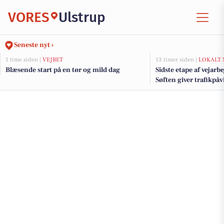
VORES
Ulstrup
Seneste nyt ›
1 time siden |
VEJRET
13 timer siden |
LOKALT 
Blæsende start på en tør og mild dag
Sidste etape af vejarb
Søften giver trafikpå
kommende uger