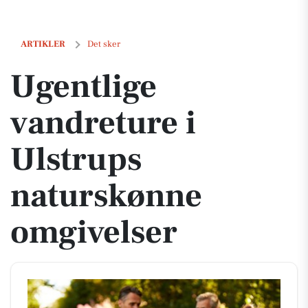
Ugentlige vandreture i Ulstrups naturskønne omgivelser
ARTIKLER
Det sker
Ugentlige
vandreture i
Ulstrups
naturskønne
omgivelser