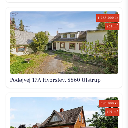
1.265.000 kr
2
254 m
Podøjvej 17A Hvorslev, 8860 Ulstrup
595.000 kr
2
107 m