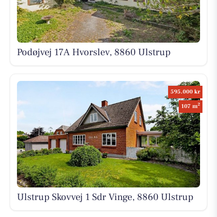
Podøjvej 17A Hvorslev, 8860 Ulstrup
595.000 kr
2
107 m
Ulstrup Skovvej 1 Sdr Vinge, 8860 Ulstrup