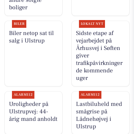
andre solgte
boliger
BILER
LOKALT NYT
Biler netop sat til
Sidste etape af
salg i Ulstrup
vejarbejdet på
Århusvej i Søften
giver
trafikpåvirkninger
de kommende
uger
ALARM112
ALARM112
Uroligheder på
Lastbiluheld med
Ulstrupvej: 44-
smågrise på
årig mand anholdt
Lådnehøjvej i
Ulstrup