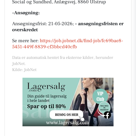
Social og Sundhed, Anlægsvej, 8860 Ulstrup
-Ansøgning:
Ansøgningsfrist: 21-05-2026;
- ansøgningsfristen er
overskredet
Se mere her:
https://job.jobnet.dk/find-job/fc69bae8-
5451-449f-8839-cf3bbcd40cfb
Data er automatisk hentet fra eksterne kilder, herunder
JobNet.
Kilde: JobNet