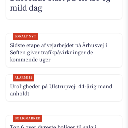
mild dag
LOKALT NYT
Sidste etape af vejarbejdet på Århusvej i
Søften giver trafikpåvirkninger de
kommende uger
ALARM112
Uroligheder på Ulstrupvej: 44-årig mand
anholdt
BOLIGMARKED
Top 6 over dyreste boliger til salg i