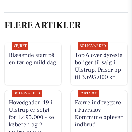
FLERE ARTIKLER
VEJRET
BOLIGMARKED
Blæsende start på
Top 6 over dyreste
en tør og mild dag
boliger til salg i
Ulstrup. Priser op
til 3.695.000 kr
BOLIGMARKED
FAKTA OM
Hovedgaden 49 i
Færre indbyggere
Ulstrup er solgt
i Favrskov
for 1.495.000 - se
Kommune oplever
køberen og 2
indbrud