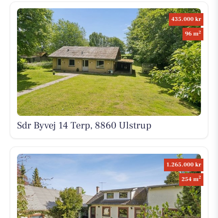
435.000 kr
2
96 m
Sdr Byvej 14 Terp, 8860 Ulstrup
1.265.000 kr
2
254 m