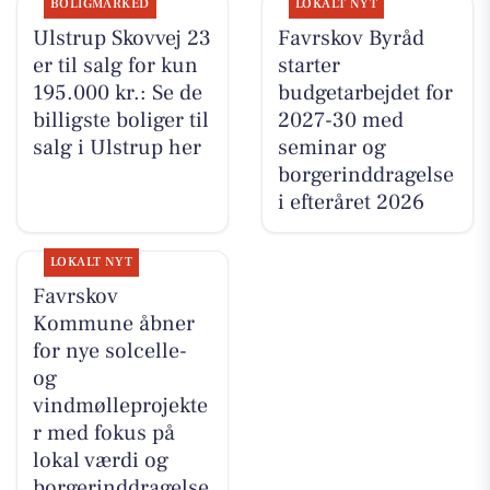
BOLIGMARKED
LOKALT NYT
Ulstrup Skovvej 23
Favrskov Byråd
er til salg for kun
starter
195.000 kr.: Se de
budgetarbejdet for
billigste boliger til
2027-30 med
salg i Ulstrup her
seminar og
borgerinddragelse
i efteråret 2026
LOKALT NYT
Favrskov
Kommune åbner
for nye solcelle-
og
vindmølleprojekte
r med fokus på
lokal værdi og
borgerinddragelse