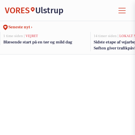
VORES
Ulstrup
Seneste nyt ›
1 time siden |
VEJRET
14 timer siden |
LOKALT 
Blæsende start på en tør og mild dag
Sidste etape af vejarb
Søften giver trafikpå
kommende uger