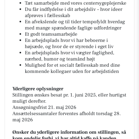
Tæt samarbejde med vores centersygeplejerske
Du får indflydelse i dit arbejdsliv – hvor ideer
afprøves i fællesskab
En afvekslende og til tider tempofyldt hverdag
med mange spændende faglige udfordringer
Et godt teamsamarbejde
En arbejdsplads hvor vi har beboerne i
højsæde, og hvor de er styrende i eget liv
En arbejdsplads hvor vi vægter faglighed,
nærhed, humor og teamånd højt
Mulighed for et socialt fællesskab med dine
kommende kollegaer uden for arbejdstiden
Yderligere oplysninger
Stillingen ønskes besat pr. 1. juni 2025, eller hurtigst
muligt derefter.
Ansøgningsfrist 21. maj 2026
Ansættelsessamtaler forventes afholdt torsdag 28.
maj 2026
Ønsker du yderligere information om stillingen, så
kom endelig forbi, vi har altid kaffe på kanden,