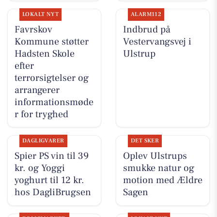
LOKALT NYT
ALARM112
Favrskov
Indbrud på
Kommune støtter
Vestervangsvej i
Hadsten Skole
Ulstrup
efter
terrorsigtelser og
arrangerer
informationsmøde
r for tryghed
DAGLIGVARER
DET SKER
Spier PS vin til 39
Oplev Ulstrups
kr. og Yoggi
smukke natur og
yoghurt til 12 kr.
motion med Ældre
hos DagliBrugsen
Sagen