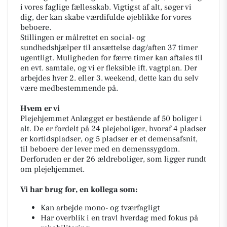
i vores faglige fællesskab. Vigtigst af alt, søger vi
dig, der kan skabe værdifulde øjeblikke for vores
beboere.
Stillingen er målrettet en social- og
sundhedshjælper til ansættelse dag/aften 37 timer
ugentligt. Muligheden for færre timer kan aftales til
en evt. samtale, og vi er fleksible ift. vagtplan. Der
arbejdes hver 2. eller 3. weekend, dette kan du selv
være medbestemmende på.
Hvem er vi
Plejehjemmet Anlægget er bestående af 50 boliger i
alt. De er fordelt på 24 plejeboliger, hvoraf 4 pladser
er kortidspladser, og 5 pladser er et demensafsnit,
til beboere der lever med en demenssygdom.
Derforuden er der 26 ældreboliger, som ligger rundt
om plejehjemmet.
Vi har brug for, en kollega som:
Kan arbejde mono- og tværfagligt
Har overblik i en travl hverdag med fokus på