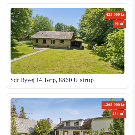
435.000 kr
2
96 m
Sdr Byvej 14 Terp, 8860 Ulstrup
1.265.000 kr
2
254 m