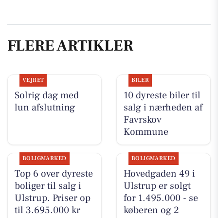
FLERE ARTIKLER
VEJRET
BILER
Solrig dag med
10 dyreste biler til
lun afslutning
salg i nærheden af
Favrskov
Kommune
BOLIGMARKED
BOLIGMARKED
Top 6 over dyreste
Hovedgaden 49 i
boliger til salg i
Ulstrup er solgt
Ulstrup. Priser op
for 1.495.000 - se
til 3.695.000 kr
køberen og 2