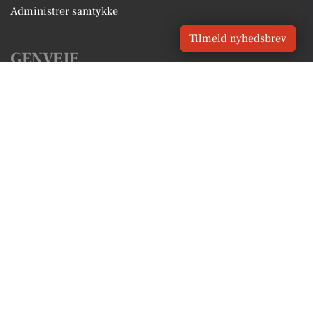
Administrer samtykke
Tilmeld nyhedsbrev
GENVEJE
Seneste nyt fra Ulstrup
Vores lokale erhverv
Kalenderen for Ulstrup
Fakta om Ulstrup
Erhvervsartikler
Favrskov Kommune
Få en gratis salgsvurdering
Sponsoreret indhold