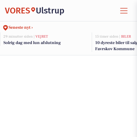
VORES
Ulstrup
Seneste nyt ›
29 minutter siden |
VEJRET
15 timer siden |
BILER
Solrig dag med lun afslutning
10 dyreste biler til sa
Favrskov Kommune