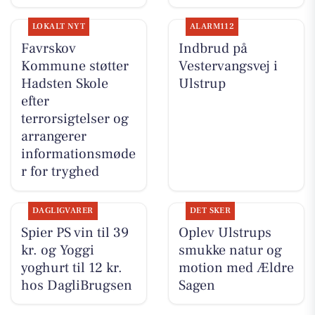
LOKALT NYT
ALARM112
Favrskov
Indbrud på
Kommune støtter
Vestervangsvej i
Hadsten Skole
Ulstrup
efter
terrorsigtelser og
arrangerer
informationsmøde
r for tryghed
DAGLIGVARER
DET SKER
Spier PS vin til 39
Oplev Ulstrups
kr. og Yoggi
smukke natur og
yoghurt til 12 kr.
motion med Ældre
hos DagliBrugsen
Sagen