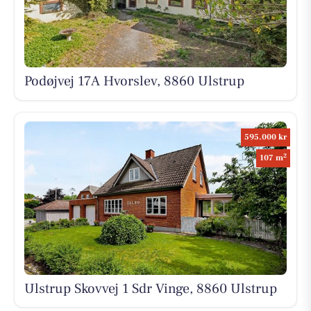
Podøjvej 17A Hvorslev, 8860 Ulstrup
595.000 kr
2
107 m
Ulstrup Skovvej 1 Sdr Vinge, 8860 Ulstrup