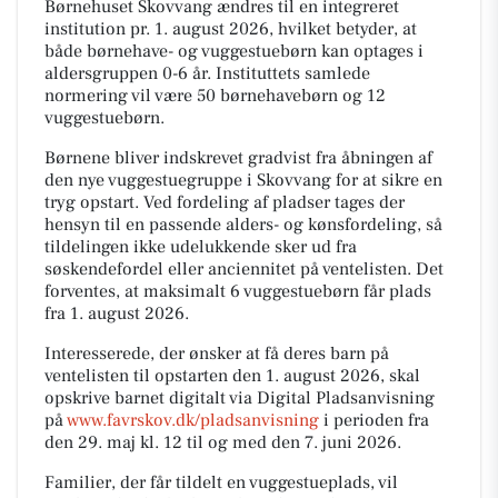
Børnehuset Skovvang ændres til en integreret
institution pr. 1. august 2026, hvilket betyder, at
både børnehave- og vuggestuebørn kan optages i
aldersgruppen 0-6 år. Instituttets samlede
normering vil være 50 børnehavebørn og 12
vuggestuebørn.
Børnene bliver indskrevet gradvist fra åbningen af
den nye vuggestuegruppe i Skovvang for at sikre en
tryg opstart. Ved fordeling af pladser tages der
hensyn til en passende alders- og kønsfordeling, så
tildelingen ikke udelukkende sker ud fra
søskendefordel eller anciennitet på ventelisten. Det
forventes, at maksimalt 6 vuggestuebørn får plads
fra 1. august 2026.
Interesserede, der ønsker at få deres barn på
ventelisten til opstarten den 1. august 2026, skal
opskrive barnet digitalt via Digital Pladsanvisning
på
www.favrskov.dk/pladsanvisning
i perioden fra
den 29. maj kl. 12 til og med den 7. juni 2026.
Familier, der får tildelt en vuggestueplads, vil