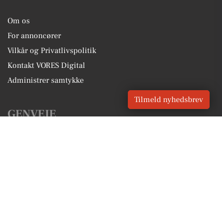
Om os
For annoncører
Vilkår og Privatlivspolitik
Kontakt VORES Digital
Administrer samtykke
Tilmeld nyhedsbrev
GENVEJE
Seneste nyt fra Ulstrup
Vores lokale erhverv
Kalenderen for Ulstrup
Fakta om Ulstrup
Erhvervsartikler
Favrskov Kommune