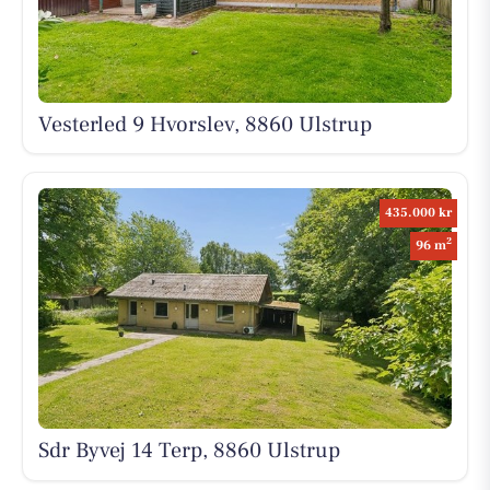
Vesterled 9 Hvorslev, 8860 Ulstrup
435.000 kr
2
96 m
Sdr Byvej 14 Terp, 8860 Ulstrup