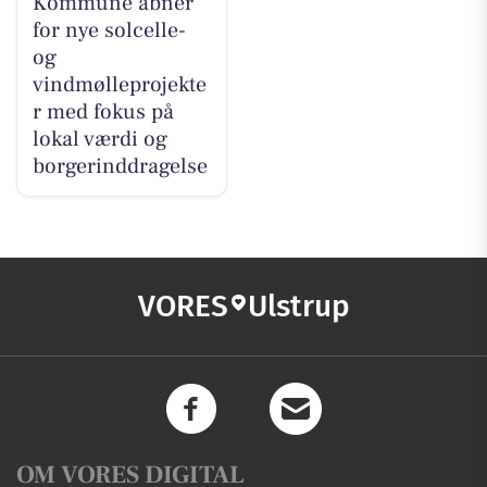
Kommune åbner
for nye solcelle-
og
vindmølleprojekte
r med fokus på
lokal værdi og
borgerinddragelse
VORES
Ulstrup
OM VORES DIGITAL