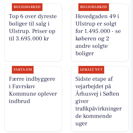
BOLIGMARKED
BOLIGMARKED
Top 6 over dyreste
Hovedgaden 49 i
boliger til salg i
Ulstrup er solgt
Ulstrup. Priser op
for 1.495.000 - se
til 3.695.000 kr
køberen og 2
andre solgte
boliger
FAKTA OM
LOKALT NYT
Færre indbyggere
Sidste etape af
i Favrskov
vejarbejdet på
Kommune oplever
Århusvej i Søften
indbrud
giver
trafikpåvirkninger
de kommende
uger