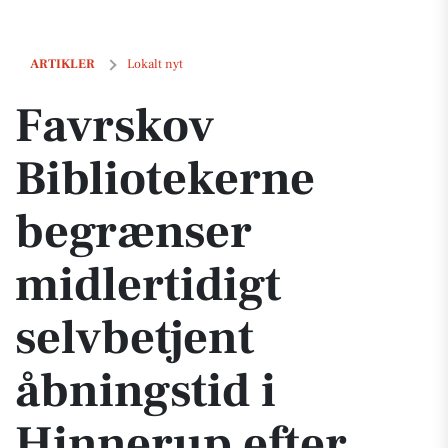
Favrskov Bibliotekerne begrænser midlertidigt selvbetjent åbningst
ARTIKLER
Lokalt nyt
Favrskov
Bibliotekerne
begrænser
midlertidigt
selvbetjent
åbningstid i
Hinnerup efter