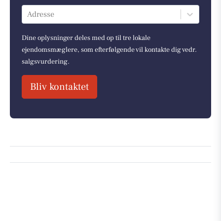
Adresse
Dine oplysninger deles med op til tre lokale
ejendomsmæglere, som efterfølgende vil kontakte dig vedr.
salgsvurdering.
Bliv kontaktet