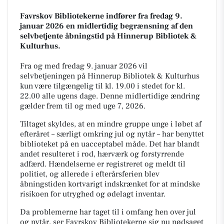
Favrskov Bibliotekerne indfører fra fredag 9.
januar 2026 en midlertidig begrænsning af den
selvbetjente åbningstid på Hinnerup Bibliotek &
Kulturhus.
Fra og med fredag 9. januar 2026 vil
selvbetjeningen på Hinnerup Bibliotek & Kulturhus
kun være tilgængelig til kl. 19.00 i stedet for kl.
22.00 alle ugens dage. Denne midlertidige ændring
gælder frem til og med uge 7, 2026.
Tiltaget skyldes, at en mindre gruppe unge i løbet af
efteråret – særligt omkring jul og nytår – har benyttet
biblioteket på en uacceptabel måde. Det har blandt
andet resulteret i rod, hærværk og forstyrrende
adfærd. Hændelserne er registreret og meldt til
politiet, og allerede i efterårsferien blev
åbningstiden kortvarigt indskrænket for at mindske
risikoen for utryghed og ødelagt inventar.
Da problemerne har taget til i omfang hen over jul
og nytår, ser Favrskov Bibliotekerne sig nu nødsaget