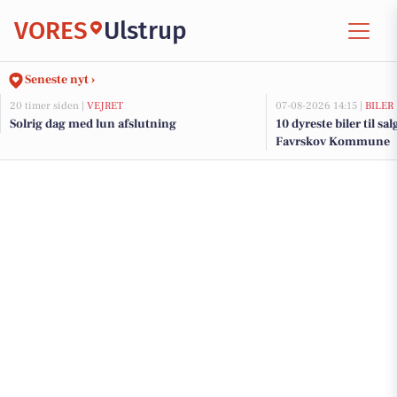
VORES
Ulstrup
Seneste nyt ›
20 timer siden |
VEJRET
07-08-2026 14:15 |
BILER
Solrig dag med lun afslutning
10 dyreste biler til sa
Favrskov Kommune