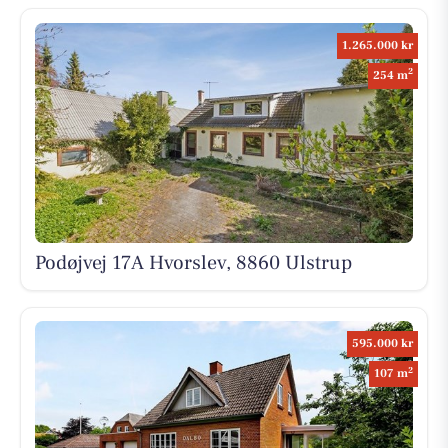
1.265.000 kr
2
254 m
Podøjvej 17A Hvorslev, 8860 Ulstrup
595.000 kr
2
107 m