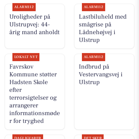
ALARM112
ALARM112
Uroligheder på
Lastbiluheld med
Ulstrupvej: 44-
smågrise på
årig mand anholdt
Lådnehøjvej i
Ulstrup
LOKALT NYT
ALARM112
Favrskov
Indbrud på
Kommune støtter
Vestervangsvej i
Hadsten Skole
Ulstrup
efter
terrorsigtelser og
arrangerer
informationsmøde
r for tryghed
DAGLIGVARER
DET SKER