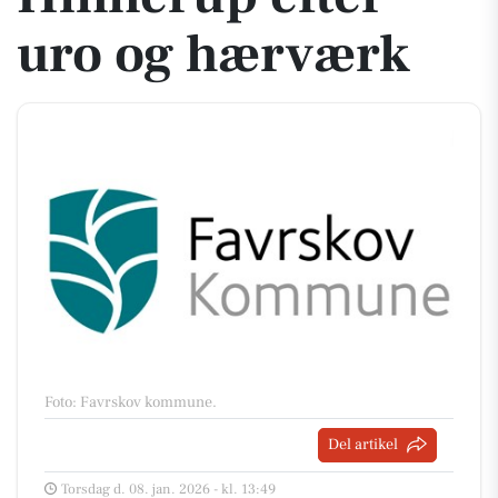
uro og hærværk
Foto: Favrskov kommune
.
Del artikel
Torsdag d. 08. jan. 2026 - kl. 13:49