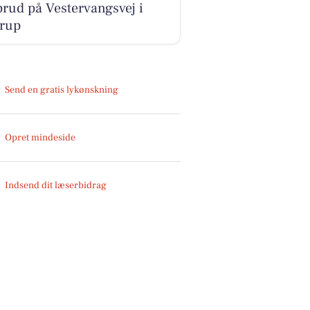
rud på Vestervangsvej i
trup
Send en gratis lykønskning
Opret mindeside
Indsend dit læserbidrag