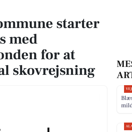
s med Klimaskovfonden for at fremme lokal skovrejsning
ommune starter
ts med
nden for at
ME
l skovrejsning
AR
VE
Blæs
mil
AL