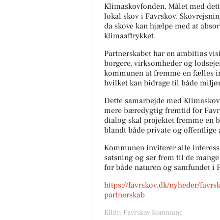
Klimaskovfonden. Målet med dette i
lokal skov i Favrskov. Skovrejsni
da skove kan hjælpe med at abso
klimaaftrykket.
Partnerskabet har en ambitiøs v
borgere, virksomheder og lodsejer
kommunen at fremme en fælles i
hvilket kan bidrage til både milj
Dette samarbejde med Klimaskovfo
mere bæredygtig fremtid for Fa
dialog skal projektet fremme en 
blandt både private og offentlige 
Kommunen inviterer alle interesse
satsning og ser frem til de mange 
for både naturen og samfundet i 
https://favrskov.dk/nyheder/favrs
partnerskab
Kilde: Favrskov Kommune