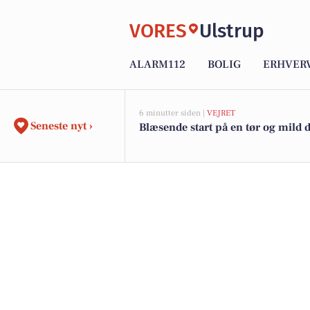
VORES
Ulstrup
ALARM112
BOLIG
ERHVER
6 minutter siden |
VEJRET
Seneste nyt ›
Blæsende start på en tør og mild 