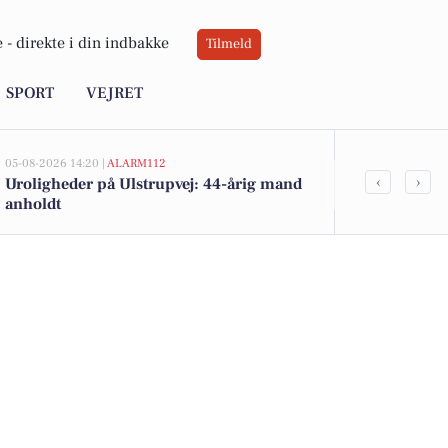
 -
direkte i din indbakke
Tilmeld
SPORT
VEJRET
05-08-2026 14:20 |
ALARM112
05-08-2026 13:01
‹
›
Uroligheder på Ulstrupvej: 44-årig mand
Top 6 over dy
anholdt
Ulstrup. Pris