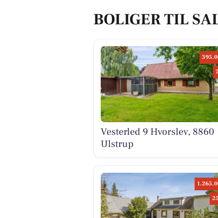
BOLIGER TIL SA
395.0
Vesterled 9 Hvorslev, 8860
Ulstrup
1.265.0
2