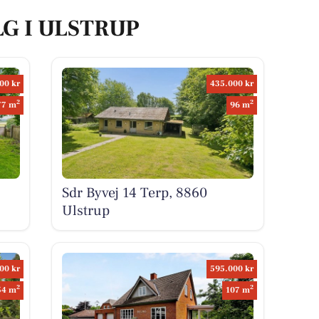
LG I ULSTRUP
00 kr
435.000 kr
2
2
77 m
96 m
Sdr Byvej 14 Terp, 8860
Ulstrup
00 kr
595.000 kr
2
2
54 m
107 m