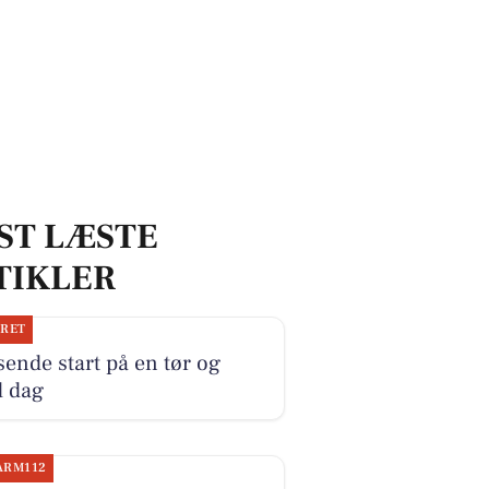
ST LÆSTE
TIKLER
JRET
ende start på en tør og
d dag
ARM112