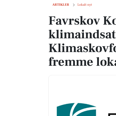
Favrskov Kommune starter klimaindsat
ARTIKLER
Lokalt nyt
Favrskov K
klimaindsa
Klimaskovfo
fremme loka