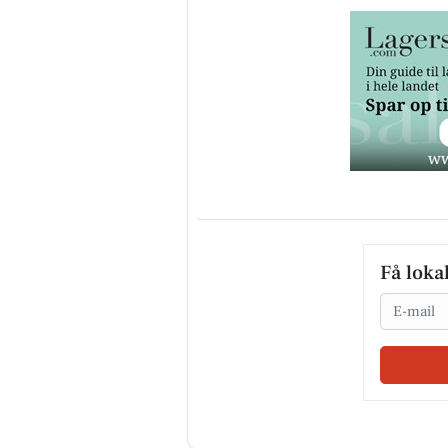
Få loka
Email