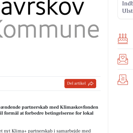
Indb
Uls
Del artikel
pændende partnerskab med Klimaskovfonden
 til formål at forbedre betingelserne for lokal
t nyt Klima+ partnerskab i samarbejde med