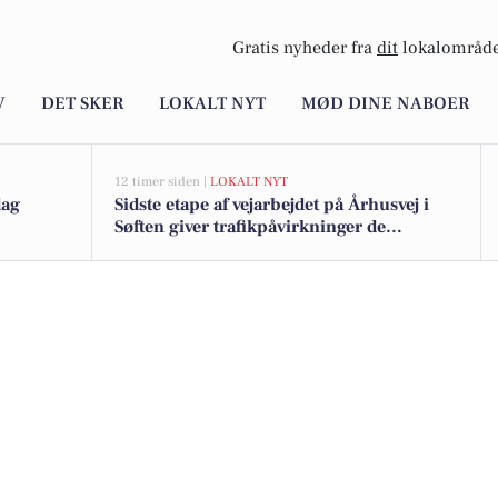
Gratis nyheder fra
dit
lokalområde
V
DET SKER
LOKALT NYT
MØD DINE NABOER
12 timer siden |
LOKALT NYT
dag
Sidste etape af vejarbejdet på Århusvej i
Søften giver trafikpåvirkninger de
kommende uger