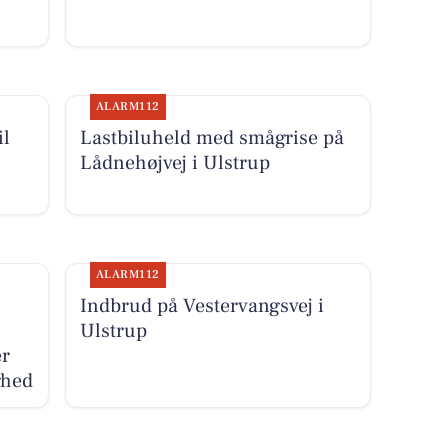
ALARM112
il
Lastbiluheld med smågrise på
Lådnehøjvej i Ulstrup
ALARM112
Indbrud på Vestervangsvej i
Ulstrup
er
ghed