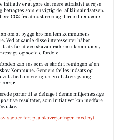
nitiativ er at gøre det mere attraktivt at rejse
ng betragtes som en vigtig del af klimaindsatsen,
rbere CO2 fra atmosfæren og dermed reducere
ision om at bygge bro mellem kommunens
e. Ved at samle disse interessenter håber
ndsats for at øge skovområderne i kommunen,
ømæssige og sociale fordele.
nden kan ses som et skridt i retningen af en
vrskov Kommune. Gennem fælles indsats og
bevidsthed om vigtigheden af skovrejsning
aktører.
rede parter til at deltage i denne miljømæssige
positive resultater, som initiativet kan medføre
Favrskov.
kov-saetter-fart-paa-skovrejsningen-med-nyt-