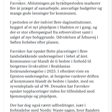
Favrskov. Afslutningen på byrådsperioden markerer
fire år præget af samarbejde, ansvarlige budgetter og
mange gode løsninger for kommunen.
I perioden er der indviet flere daginstitutioner,
byggeri af et nyt plejehjem i Hadsten er i gang, og
der er stor efterspørgsel fra erhvervslivet samt i
salget af nye boliggrunde. Udvidelsen af Århusvej i
Søften forløber efter planen.
Favrskov har opnået flotte placeringer i flere
landsdækkende undersøgelser i løbet af året.
Kommunen var blandt de ti bedste i forhold til
borgernes livskvalitet i Realdanias
forårsundersøgelse i 2025. I efteråret viste en
Epinion-undersøgelse, at borgerne vurderer driften
af kommunen blandt de bedste i landet, med en
syvendeplads ud af 98. Desuden har Favrskov
opnået topplaceringer inden for tilfredshed med
hjemmepleje og plejehjem.
Der har dog også været udfordringer, især i
forbindelse med Nordic Waste-sagen, hvor Randers