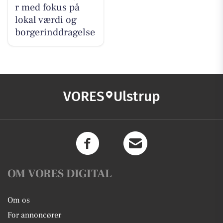
r med fokus på
lokal værdi og
borgerinddragelse
VORES
Ulstrup
OM VORES DIGITAL
Om os
For annoncører