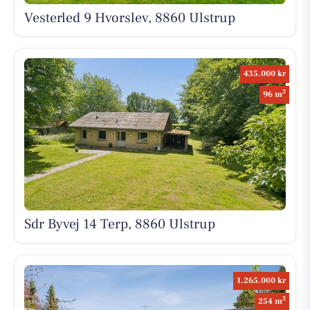
Vesterled 9 Hvorslev, 8860 Ulstrup
435.000 kr
2
96 m
Sdr Byvej 14 Terp, 8860 Ulstrup
1.265.000 kr
2
254 m