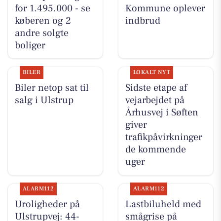
for 1.495.000 - se
Kommune oplever
køberen og 2
indbrud
andre solgte
boliger
BILER
LOKALT NYT
Biler netop sat til
Sidste etape af
salg i Ulstrup
vejarbejdet på
Århusvej i Søften
giver
trafikpåvirkninger
de kommende
uger
ALARM112
ALARM112
Uroligheder på
Lastbiluheld med
Ulstrupvej: 44-
smågrise på