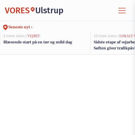
VORES
Ulstrup
Seneste nyt ›
3 timer siden |
VEJRET
15 timer siden |
LOKALT 
Blæsende start på en tør og mild dag
Sidste etape af vejarb
Søften giver trafikpå
kommende uger