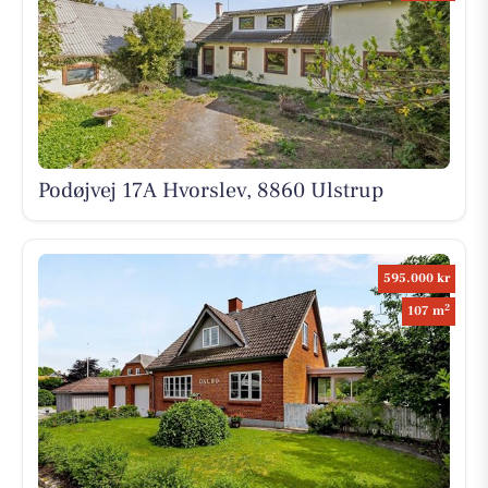
Podøjvej 17A Hvorslev, 8860 Ulstrup
595.000 kr
2
107 m