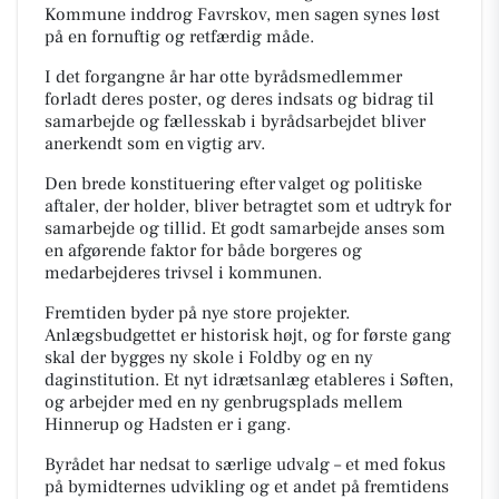
Kommune inddrog Favrskov, men sagen synes løst
på en fornuftig og retfærdig måde.
I det forgangne år har otte byrådsmedlemmer
forladt deres poster, og deres indsats og bidrag til
samarbejde og fællesskab i byrådsarbejdet bliver
anerkendt som en vigtig arv.
Den brede konstituering efter valget og politiske
aftaler, der holder, bliver betragtet som et udtryk for
samarbejde og tillid. Et godt samarbejde anses som
en afgørende faktor for både borgeres og
medarbejderes trivsel i kommunen.
Fremtiden byder på nye store projekter.
Anlægsbudgettet er historisk højt, og for første gang
skal der bygges ny skole i Foldby og en ny
daginstitution. Et nyt idrætsanlæg etableres i Søften,
og arbejder med en ny genbrugsplads mellem
Hinnerup og Hadsten er i gang.
Byrådet har nedsat to særlige udvalg – et med fokus
på bymidternes udvikling og et andet på fremtidens