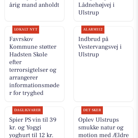
årig mand anholdt
Lådnehøjvej i
Ulstrup
LOKALT NYT
ALARM112
Favrskov
Indbrud på
Kommune støtter
Vestervangsvej i
Hadsten Skole
Ulstrup
efter
terrorsigtelser og
arrangerer
informationsmøde
r for tryghed
DAGLIGVARER
DET SKER
Spier PS vin til 39
Oplev Ulstrups
kr. og Yoggi
smukke natur og
yoghurt til 12 kr.
motion med Ældre