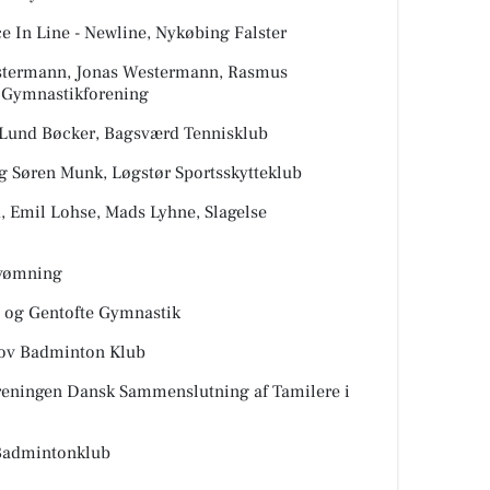
e In Line - Newline, Nykøbing Falster
estermann, Jonas Westermann, Rasmus
e Gymnastikforening
d Lund Bøcker, Bagsværd Tennisklub
og Søren Munk, Løgstør Sportsskytteklub
d, Emil Lohse, Mads Lyhne, Slagelse
svømning
y og Gentofte Gymnastik
kov Badminton Klub
oreningen Dansk Sammenslutning af Tamilere i
 Badmintonklub