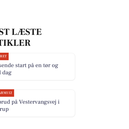
ST LÆSTE
TIKLER
JRET
ende start på en tør og
d dag
ARM112
rud på Vestervangsvej i
trup