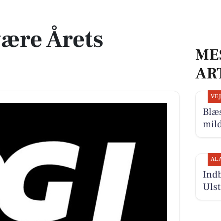
ære Årets
ME
AR
VE
Blæs
mil
AL
Indb
Uls