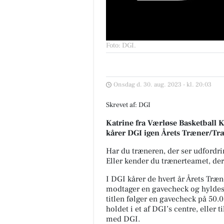
Foto: DGI
.
Onsdag d. 30. aug. 2023 - kl. 20:03
Skrevet af: DGI
Katrine fra Værløse Basketball K
kårer DGI igen Årets Træner/T
Har du træneren, der ser udfordri
Eller kender du trænerteamet, der
I DGI kårer de hvert år Årets Tr
modtager en gavecheck og hyldes
titlen følger en gavecheck på 50.
holdet i et af DGI’s centre, eller 
med DGI.