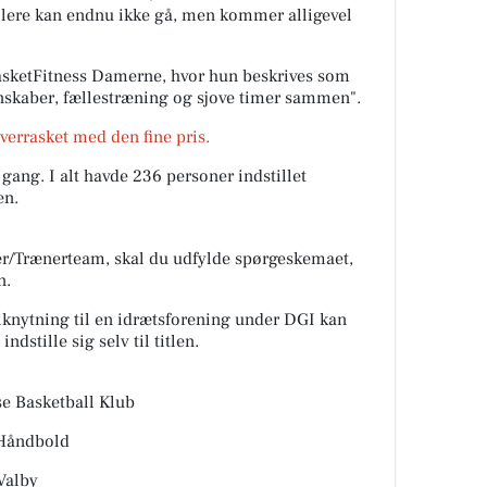
llere kan endnu ikke gå, men kommer alligevel
asketFitness Damerne, hvor hun beskrives som
nskaber, fællestræning og sjove timer sammen".
verrasket med den fine pris.
gang. I alt havde 236 personer indstillet
en.
er/Trænerteam, skal du udfylde spørgeskemaet,
n.
knytning til en idrætsforening under DGI kan
ndstille sig selv til titlen.
se Basketball Klub
 Håndbold
Valby