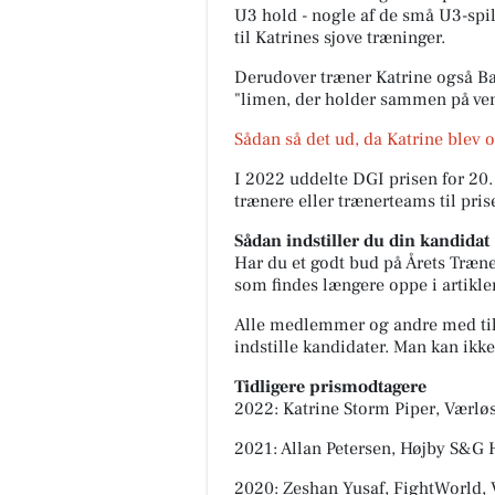
U3 hold - nogle af de små U3-spi
til Katrines sjove træninger.
Derudover træner Katrine også B
"limen, der holder sammen på ve
Sådan så det ud, da Katrine blev o
I 2022 uddelte DGI prisen for 20. 
trænere eller trænerteams til pris
Sådan indstiller du din kandidat
Har du et godt bud på Årets Træn
som findes længere oppe i artikle
Alle medlemmer og andre med til
indstille kandidater. Man kan ikke i
Tidligere prismodtagere
2022: Katrine Storm Piper, Værlø
2021: Allan Petersen, Højby S&G
2020: Zeshan Yusaf, FightWorld, 