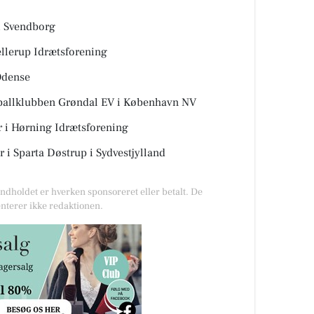
, Svendborg
ellerup Idrætsforening
Odense
yballklubben Grøndal EV i København NV
r i Hørning Idrætsforening
i Sparta Døstrup i Sydvestjylland
Indholdet er hverken sponsoreret eller betalt. De
nterer ikke redaktionen.