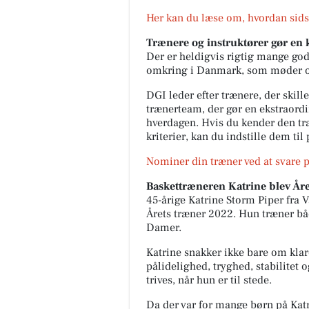
Her kan du læse om, hvordan sids
Trænere og instruktører gør en
Der er heldigvis rigtig mange gode
omkring i Danmark, som møder op
DGI leder efter trænere, der skill
trænerteam, der gør en ekstraord
hverdagen. Hvis du kender den træ
kriterier, kan du indstille dem til 
Nominer din træner ved at svare
Baskettræneren Katrine blev År
45-årige Katrine Storm Piper fra
Årets træner 2022. Hun træner bå
Damer.
Katrine snakker ikke bare om klar
pålidelighed, tryghed, stabilitet
trives, når hun er til stede.
Da der var for mange børn på Katr