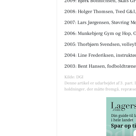
2009: Bjørk Bonnichsen, Skals GF
2008: Holger Thomsen, Tved G&I
2007: Lars Jørgensen, Støvring M
2006: Munkebjerg Gym og Hop, 
2005: Thorbjørn Svendsen, volle
2004: Line Frederiksen, instruktø
2003: Bent Hansen, fodboldtræner 
Kilde: DGI
Denne artikel er udarbejdet af 3. part. 
holdninger, der måtte fremgå, repræse