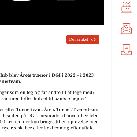
Del artikel
lub blev Årets træner i DGI i 2022 – i 2023
rænerteam.
nger som en leg og får andre til at lege med?
 sammen løfter holdet til uanede højder?
æner eller Trænerteam. Årets Træner/Trænerteam
 desuden på DGI’s årsmøde til november. Med
000 kroner, der kan bruges til en oplevelse med
til nye redskaber eller beklædning efter aftale