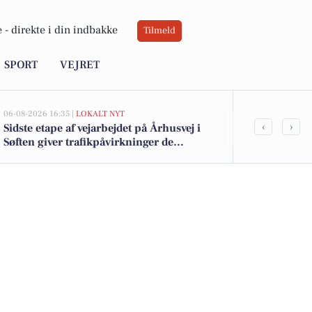
 -
direkte i din indbakke
Tilmeld
SPORT
VEJRET
06-08-2026 16:35 |
LOKALT NYT
05-08-2026 14:20
‹
›
Sidste etape af vejarbejdet på Århusvej i
Uroligheder 
Søften giver trafikpåvirkninger de
anholdt
kommende uger