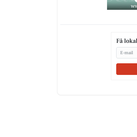
Få loka
Email