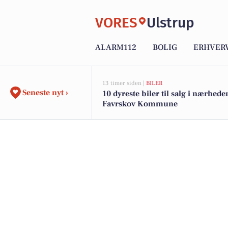
VORES
Ulstrup
ALARM112
BOLIG
ERHVER
13 timer siden |
BILER
Seneste nyt ›
10 dyreste biler til salg i nærhede
Favrskov Kommune