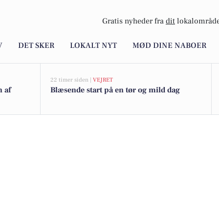
Gratis nyheder fra
dit
lokalområde
V
DET SKER
LOKALT NYT
MØD DINE NABOER
22 timer siden |
VEJRET
n af
Blæsende start på en tør og mild dag