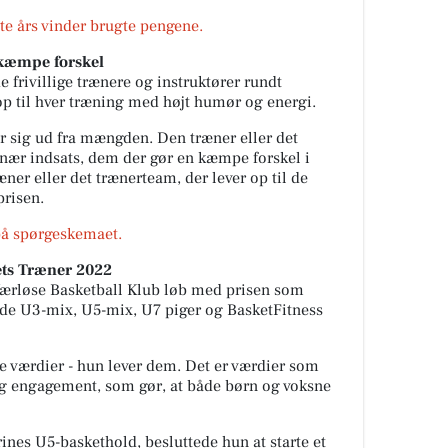
te års vinder brugte pengene.
 kæmpe forskel
 frivillige trænere og instruktører rundt
 til hver træning med højt humør og energi.
er sig ud fra mængden. Den træner eller det
inær indsats, dem der gør en kæmpe forskel i
ner eller det trænerteam, der lever op til de
prisen.
 på spørgeskemaet.
ets Træner 2022
 Værløse Basketball Klub løb med prisen som
de U3-mix, U5-mix, U7 piger og BasketFitness
e værdier - hun lever dem. Det er værdier som
 og engagement, som gør, at både børn og voksne
ines U5-baskethold, besluttede hun at starte et