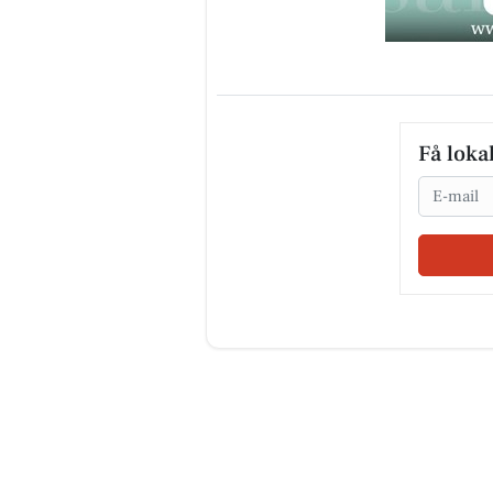
Få loka
Email