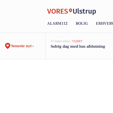
VORES
Ulstrup
ALARM112
BOLIG
ERHVER
11 timer siden |
VEJRET
Seneste nyt ›
Solrig dag med lun afslutning