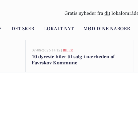
Gratis nyheder fra
dit
lokalområde
V
DET SKER
LOKALT NYT
MØD DINE NABOER
07-08-2026 14:15 |
BILER
10 dyreste biler til salg i nærheden af
Favrskov Kommune