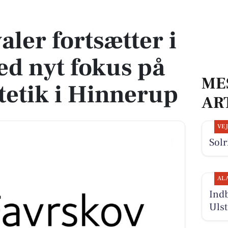
 med nyt fokus på kunst og æstetik i Hinnerup
aler fortsætter i
d nyt fokus på
ME
tetik i Hinnerup
AR
VE
Solr
AL
Indb
Uls