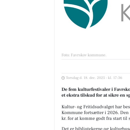
Foto: Favrskov kommune
.
Torsdag d. 18. dec. 2025 - kl. 17:36
De fem kulturfestivaler i Favrsk
et ekstra tilskud for at sikre e
Kultur- og Fritidsudvalget har bes
Kommune fortsætter i 2026. Den ny
kr. for at komme godt fra start ti
Det er bibliotekerne og kulturhus