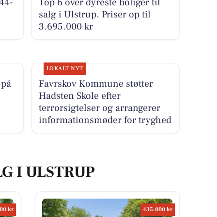
44-
Top 6 over dyreste boliger til
salg i Ulstrup. Priser op til
3.695.000 kr
LOKALT NYT
 på
Favrskov Kommune støtter
Hadsten Skole efter
terrorsigtelser og arrangerer
informationsmøder for tryghed
LG I ULSTRUP
00 kr
435.000 kr