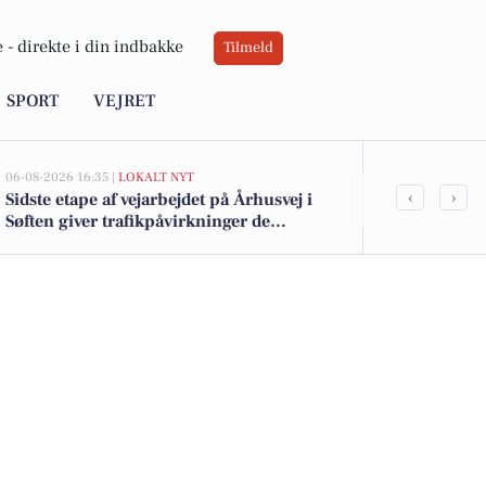
 -
direkte i din indbakke
Tilmeld
SPORT
VEJRET
06-08-2026 16:35 |
LOKALT NYT
05-08-2026 14:20
‹
›
Sidste etape af vejarbejdet på Århusvej i
Uroligheder 
Søften giver trafikpåvirkninger de
anholdt
kommende uger