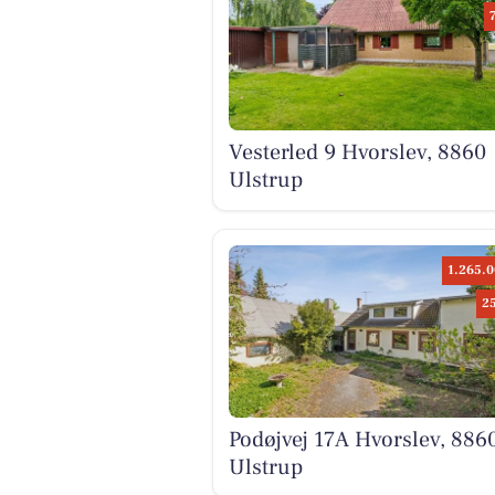
Vesterled 9 Hvorslev, 8860
Ulstrup
1.265.0
2
Podøjvej 17A Hvorslev, 886
Ulstrup