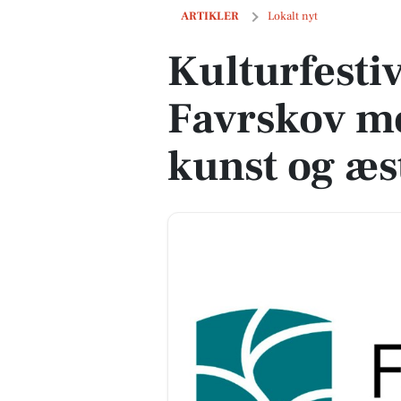
Kulturfestivaler fortsætter i Favrskov
ARTIKLER
Lokalt nyt
Kulturfestiv
Favrskov me
kunst og æs