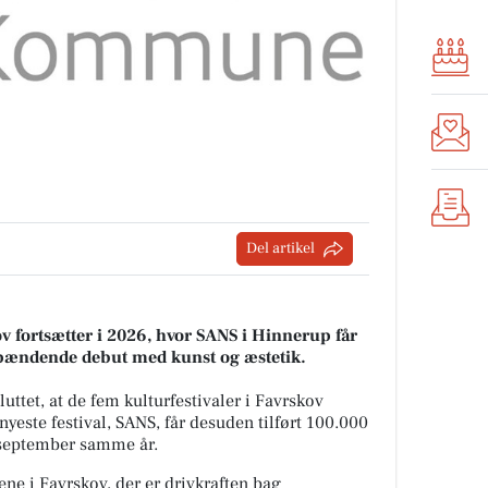
Del artikel
ov fortsætter i 2026, hvor SANS i Hinnerup får
n spændende debut med kunst og æstetik.
luttet, at de fem kulturfestivaler i Favrskov
este festival, SANS, får desuden tilført 100.000
l september samme år.
ene i Favrskov, der er drivkraften bag