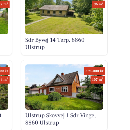
2
2
77 m
96 m
Sdr Byvej 14 Terp, 8860
Ulstrup
00 kr
595.000 kr
2
2
54 m
107 m
0
Ulstrup Skovvej 1 Sdr Vinge,
8860 Ulstrup