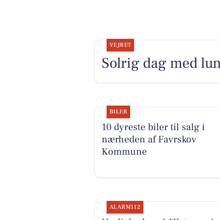
VEJRET
Solrig dag med lun
BILER
10 dyreste biler til salg i
nærheden af Favrskov
Kommune
ALARM112