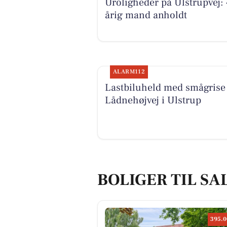
Uroligheder på Ulstrupvej: 
årig mand anholdt
ALARM112
Lastbiluheld med smågrise
Lådnehøjvej i Ulstrup
BOLIGER TIL SA
395.0