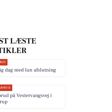
ST LÆSTE
TIKLER
JRET
ig dag med lun afslutning
ARM112
rud på Vestervangsvej i
trup