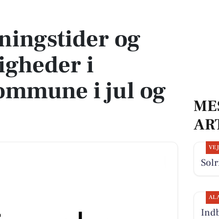
gheder i Favrskov Kommune i jul og nytår 2025
ningstider og
igheder i
ommune i jul og
ME
AR
VE
Solr
AL
Indb