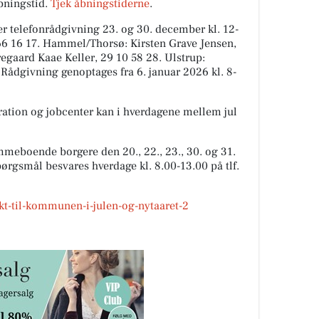
åbningstid.
Tjek åbningstiderne
.
 telefonrådgivning 23. og 30. december kl. 12-
66 16 17. Hammel/Thorsø: Kirsten Grave Jensen,
regaard Kaae Keller, 29 10 58 28. Ulstrup:
 Rådgivning genoptages fra 6. januar 2026 kl. 8-
gration og jobcenter kan i hverdagene mellem jul
mmeboende borgere den 20., 22., 23., 30. og 31.
rgsmål besvares hverdage kl. 8.00-13.00 på tlf.
akt-til-kommunen-i-julen-og-nytaaret-2