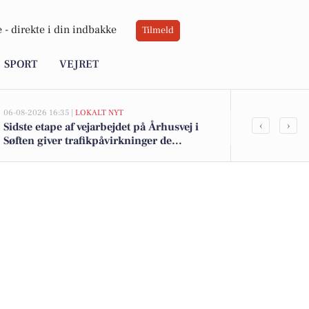
 -
direkte i din indbakke
Tilmeld
SPORT
VEJRET
06-08-2026 16:35 |
LOKALT NYT
05-08-2026 14:20
‹
›
Sidste etape af vejarbejdet på Århusvej i
Uroligheder 
Søften giver trafikpåvirkninger de
anholdt
kommende uger