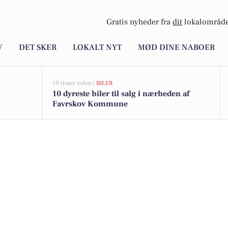
Gratis nyheder fra
dit
lokalområde
V
DET SKER
LOKALT NYT
MØD DINE NABOER
19 timer siden |
BILER
10 dyreste biler til salg i nærheden af
Favrskov Kommune