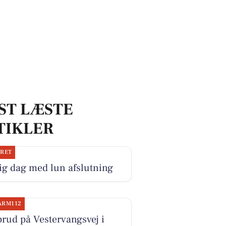
ST LÆSTE
TIKLER
JRET
ig dag med lun afslutning
ARM112
rud på Vestervangsvej i