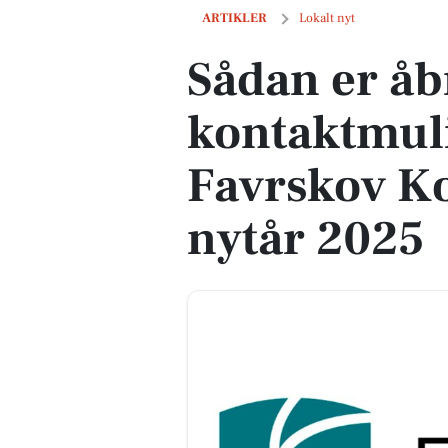
Sådan er åbningstider og kontaktmuli
ARTIKLER
Lokalt nyt
Sådan er åb
kontaktmul
Favrskov K
nytår 2025