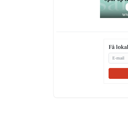
Få loka
Email