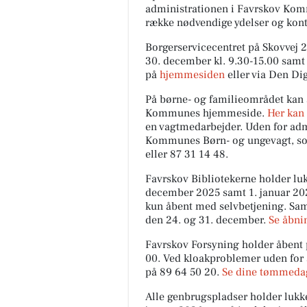
administrationen i Favrskov Komm
række nødvendige ydelser og kont
Borgerservicecentret på Skovvej 2
30. december kl. 9.30-15.00 samt 2
på
hjemmesiden
eller via Den Dig
På børne- og familieområdet kan a
Kommunes hjemmeside.
Her kan 
en vagtmedarbejder. Uden for adm
Kommunes Børn- og ungevagt, som k
eller 87 31 14 48.
Favrskov Bibliotekerne holder lukk
december 2025 samt 1. januar 202
kun åbent med selvbetjening. Samt
den 24. og 31. december.
Se åbni
Favrskov Forsyning holder åbent p
00. Ved kloakproblemer uden for 
på 89 64 50 20.
Se dine tømmeda
Alle genbrugspladser holder lukke