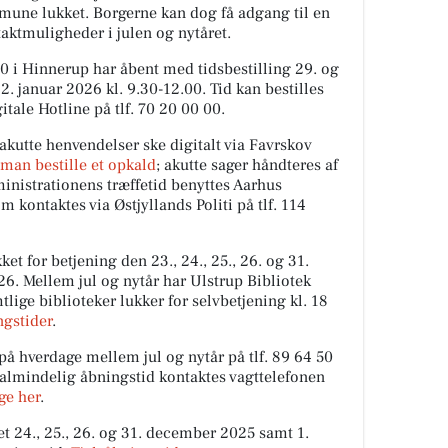
une lukket. Borgerne kan dog få adgang til en
aktmuligheder i julen og nytåret.
0 i Hinnerup har åbent med tidsbestilling 29. og
. januar 2026 kl. 9.30-12.00. Tid kan bestilles
itale Hotline på tlf. 70 20 00 00.
kutte henvendelser ske digitalt via Favrskov
man bestille et opkald
; akutte sager håndteres af
inistrationens træffetid benyttes Aarhus
ontaktes via Østjyllands Politi på tlf. 114
et for betjening den 23., 24., 25., 26. og 31.
6. Mellem jul og nytår har Ulstrup Bibliotek
lige biblioteker lukker for selvbetjening kl. 18
ngstider
.
å hverdage mellem jul og nytår på tlf. 89 64 50
almindelig åbningstid kontaktes vagttelefonen
ge her
.
t 24., 25., 26. og 31. december 2025 samt 1.