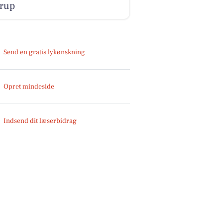
trup
Send en gratis lykønskning
Opret mindeside
Indsend dit læserbidrag