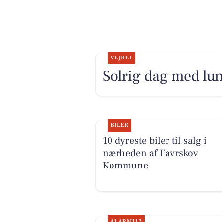
VEJRET
Solrig dag med lun
BILER
10 dyreste biler til salg i
nærheden af Favrskov
Kommune
ALARM112