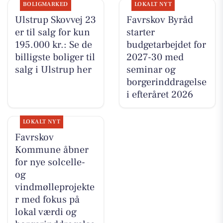
BOLIGMARKED
LOKALT NYT
Ulstrup Skovvej 23
Favrskov Byråd
er til salg for kun
starter
195.000 kr.: Se de
budgetarbejdet for
billigste boliger til
2027-30 med
salg i Ulstrup her
seminar og
borgerinddragelse
i efteråret 2026
LOKALT NYT
Favrskov
Kommune åbner
for nye solcelle-
og
vindmølleprojekte
r med fokus på
lokal værdi og