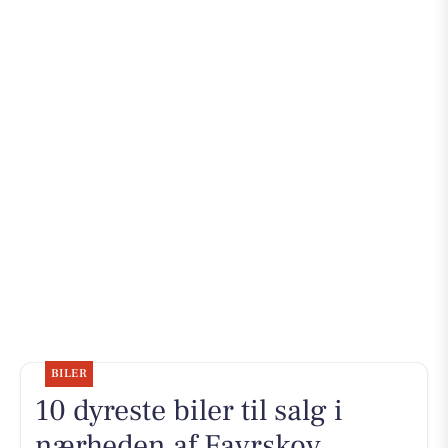
BILER
10 dyreste biler til salg i
nærheden af Favrskov