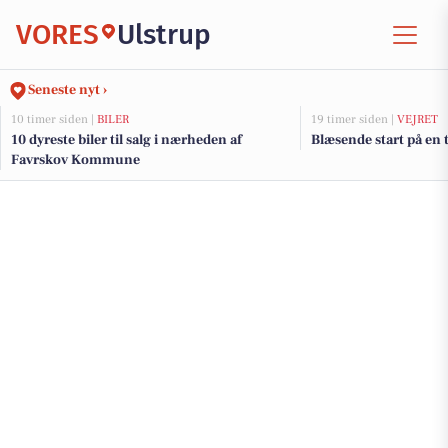
VORES
Ulstrup
Seneste nyt ›
10 timer siden |
BILER
19 timer siden |
VEJRET
10 dyreste biler til salg i nærheden af
Blæsende start på en 
Favrskov Kommune