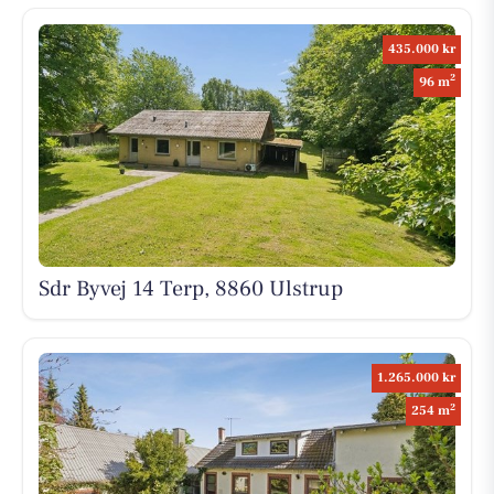
435.000 kr
2
96 m
Sdr Byvej 14 Terp, 8860 Ulstrup
1.265.000 kr
2
254 m