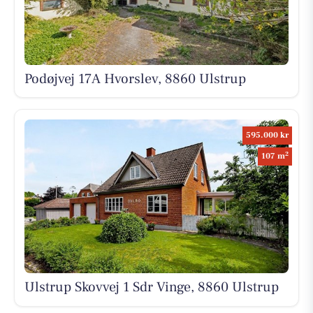
Podøjvej 17A Hvorslev, 8860 Ulstrup
595.000 kr
2
107 m
Ulstrup Skovvej 1 Sdr Vinge, 8860 Ulstrup