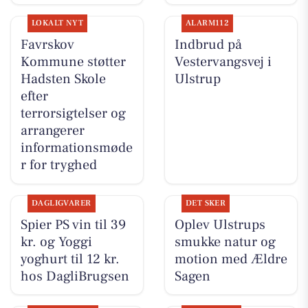
LOKALT NYT
ALARM112
Favrskov
Indbrud på
Kommune støtter
Vestervangsvej i
Hadsten Skole
Ulstrup
efter
terrorsigtelser og
arrangerer
informationsmøde
r for tryghed
DAGLIGVARER
DET SKER
Spier PS vin til 39
Oplev Ulstrups
kr. og Yoggi
smukke natur og
yoghurt til 12 kr.
motion med Ældre
hos DagliBrugsen
Sagen