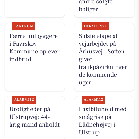
andre solgte
boliger
FAKTA OM
LOKALT NYT
Færre indbyggere
Sidste etape af
i Favrskov
vejarbejdet på
Kommune oplever
Århusvej i Søften
indbrud
giver
trafikpåvirkninger
de kommende
uger
ALARM112
ALARM112
Uroligheder på
Lastbiluheld med
Ulstrupvej: 44-
smågrise på
årig mand anholdt
Lådnehøjvej i
Ulstrup