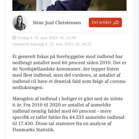
Stine Juul Christensen
Del artikel
Fredag d. 19. mar. 2021 - kl. 14:59
Opdateret mandag d. 22. mar. 2021 - kl. 08:25
Et generelt fokus på forebyggelse mod indbrud har
nedbragt antallet med 60 procent siden 2010. Det er
de Nordsjællandske kommuner, der topper listen
med flest indbrud, men det vurderes, at antallet af
indbrud vil have et drastisk fald som følge af corona-
nedlukningen.
Mængden af indbrud i boliger er gået ned de sidste
ti år. Fra 2010 til 2020 er antallet af anmeldte
indbrud nemlig faldet med 60 procent – mere
specifik er tallet faldet fra 44.533 anmeldte indbrud
til 17.430. Disse tal stammer fra en analyse af
Danmarks Statistik.