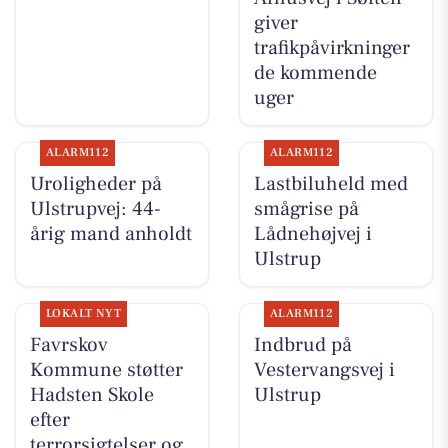
giver
trafikpåvirkninger
de kommende
uger
ALARM112
ALARM112
Uroligheder på
Lastbiluheld med
Ulstrupvej: 44-
smågrise på
årig mand anholdt
Lådnehøjvej i
Ulstrup
LOKALT NYT
ALARM112
Favrskov
Indbrud på
Kommune støtter
Vestervangsvej i
Hadsten Skole
Ulstrup
efter
terrorsigtelser og