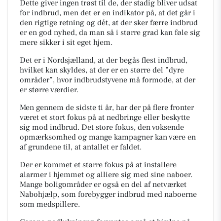
Dette giver ingen trøst til de, der stadig bliver udsat
for indbrud, men det er en indikator på, at det går i
den rigtige retning og dét, at der sker færre indbrud
er en god nyhed, da man så i større grad kan føle sig
mere sikker i sit eget hjem.
Det er i Nordsjælland, at der begås flest indbrud,
hvilket kan skyldes, at der er en større del ”dyre
områder”, hvor indbrudstyvene må formode, at der
er større værdier.
Men gennem de sidste ti år, har der på flere fronter
været et stort fokus på at nedbringe eller beskytte
sig mod indbrud. Det store fokus, den voksende
opmærksomhed og mange kampagner kan være en
af grundene til, at antallet er faldet.
Der er kommet et større fokus på at installere
alarmer i hjemmet og alliere sig med sine naboer.
Mange boligområder er også en del af netværket
Nabohjælp, som forebygger indbrud med naboerne
som medspillere.