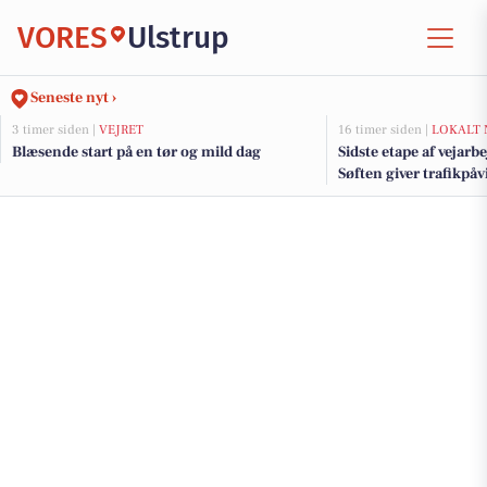
VORES
Ulstrup
Seneste nyt ›
3 timer siden |
VEJRET
16 timer siden |
LOKALT 
Blæsende start på en tør og mild dag
Sidste etape af vejarb
Søften giver trafikpå
kommende uger