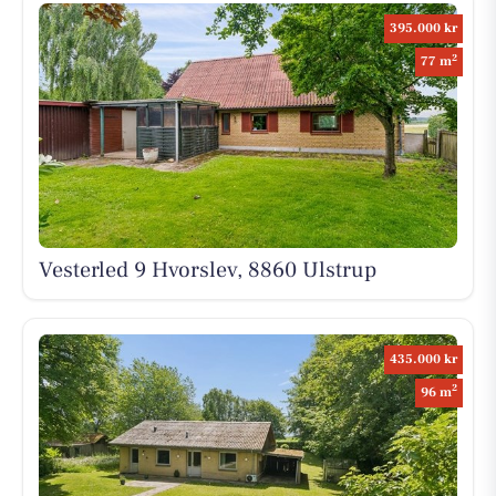
395.000 kr
2
77 m
Vesterled 9 Hvorslev, 8860 Ulstrup
435.000 kr
2
96 m