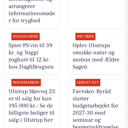
arrangerer
informationsmøde
r for tryghed
DAGLIGVARER
DET SKER
Spier PS vin til 39
Oplev Ulstrups
kr. og Yoggi
smukke natur og
yoghurt til 12 kr.
motion med Ældre
hos DagliBrugsen
Sagen
BOLIGMARKED
LOKALT NYT
Ulstrup Skovvej 23
Favrskov Byråd
er til salg for kun
starter
195.000 kr.: Se de
budgetarbejdet for
billigste boliger til
2027-30 med
salg i Ulstrup her
seminar og
borgerinddragelse