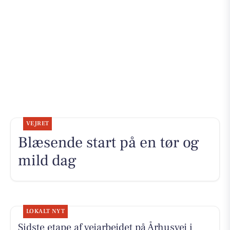
VEJRET
Blæsende start på en tør og
mild dag
LOKALT NYT
Sidste etape af vejarbejdet på Århusvej i