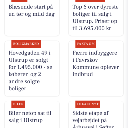
Blæsende start på
Top 6 over dyreste
en tør og mild dag
boliger til salg i
Ulstrup. Priser op
til 3.695.000 kr
BOLIGMARKED
FAKTA OM
Hovedgaden 49 i
Færre indbyggere
Ulstrup er solgt
i Favrskov
for 1.495.000 - se
Kommune oplever
køberen og 2
indbrud
andre solgte
boliger
BILER
LOKALT NYT
Biler netop sat til
Sidste etape af
salg i Ulstrup
vejarbejdet på
Århusvej i Søften