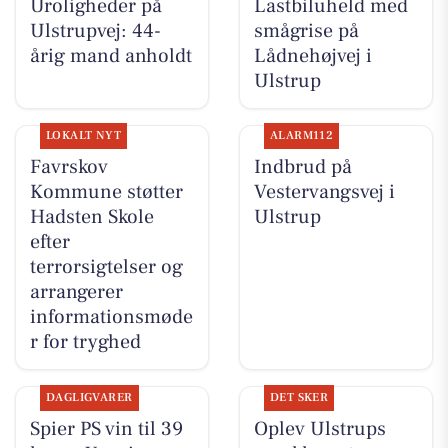
Uroligheder på
Lastbiluheld med
Ulstrupvej: 44-
smågrise på
årig mand anholdt
Lådnehøjvej i
Ulstrup
LOKALT NYT
ALARM112
Favrskov
Indbrud på
Kommune støtter
Vestervangsvej i
Hadsten Skole
Ulstrup
efter
terrorsigtelser og
arrangerer
informationsmøde
r for tryghed
DAGLIGVARER
DET SKER
Spier PS vin til 39
Oplev Ulstrups