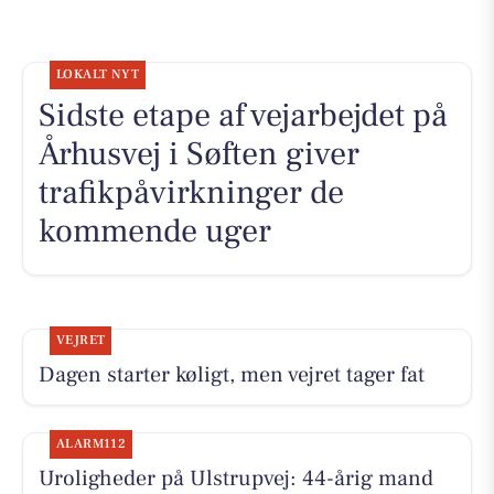
LOKALT NYT
Sidste etape af vejarbejdet på
Århusvej i Søften giver
trafikpåvirkninger de
kommende uger
VEJRET
Dagen starter køligt, men vejret tager fat
ALARM112
Uroligheder på Ulstrupvej: 44-årig mand