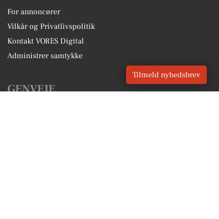
For annoncører
Vilkår og Privatlivspolitik
Kontakt VORES Digital
Administrer samtykke
Tilmeld nyhedsbrev
GENVEJE
Seneste nyt fra Ulstrup
Vores lokale erhverv
Kalenderen for Ulstrup
Fakta om Ulstrup
Erhvervsartikler
Favrskov Kommune
Få en gratis salgsvurdering
Sponsoreret indhold