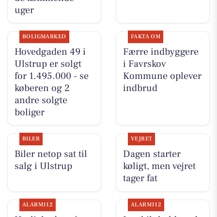
uger
BOLIGMARKED
FAKTA OM
Hovedgaden 49 i
Færre indbyggere
Ulstrup er solgt
i Favrskov
for 1.495.000 - se
Kommune oplever
køberen og 2
indbrud
andre solgte
boliger
BILER
VEJRET
Biler netop sat til
Dagen starter
salg i Ulstrup
køligt, men vejret
tager fat
ALARM112
ALARM112