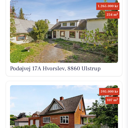
1.265.000 kr
2
254 m
Podøjvej 17A Hvorslev, 8860 Ulstrup
595.000 kr
2
107 m