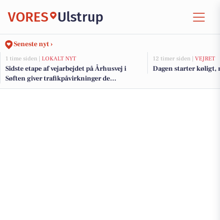
VORES
Ulstrup
Seneste nyt ›
1 time siden |
LOKALT NYT
12 timer siden |
VEJRET
Sidste etape af vejarbejdet på Århusvej i
Dagen starter køligt, 
Søften giver trafikpåvirkninger de
kommende uger