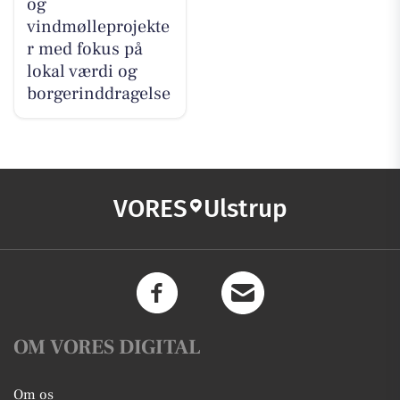
og
vindmølleprojekte
r med fokus på
lokal værdi og
borgerinddragelse
VORES
Ulstrup
OM VORES DIGITAL
Om os