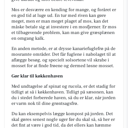
Mos er desværre en kending for mange, og foråret er
en god tid at luge ud. En tur med riven kan gøre
meget, men er man meget plaget af mos, kan det
måske betale sig at investere i en mosfjerner. Er mos
et tilbagevende problem, kan man give græsplænen
en omgang kalk.
En anden metode, er at drysse kanariefuglefrø på de
mosramte områder. Det får fuglene i nabolaget til at
aflægge besøg, og specielt solsortene vil skrabe i
mosset for at finde frøene og dermed løsne mosset.
Gør klar til køkkenhaven
Med undtagelse af spinat og rucola, er det stadig for
tidligt at så i køkkenhaven. Tidligt på sæsonen, kan
du i stedet forberede haven, så du er klar, når jorden
er varm nok til dine grøntsagsfrø.
Du kan eksempelvis lægge kompost på jorden. Det
skal gøres senest nogle uger før du skal så, så her er
det fint at være i god tid, da det ellers kan hæmme