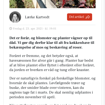
Lærke Kartvedt
Del artikel
Fredag d. 23. apr. 2021 - kl. 19:01
Det er forår, og blomster og planter vågner op til
dåd. Vi gør dig derfor klar til alt fra køkkenhave til
bekæmpelse af mos og beskæring af roser.
Foråret er fremme, og det betyder også, at
havesæsonen for alvor går i gang. Planter har bedst
af at blive plantet eller flyttet i efteråret eller foråret,
da jorden er hverken er våd og tung eller knastør.
Der er naturligvis forskel på forskellige blomster, og
hvornår de skal plantes. Løvfælgende træer og
buske, der smider blade over vinteren, kan du
sagtens tage fat i marts. De skal nemlig udplantes i
perioden november til april.