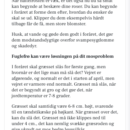
Når nattefrosten er væk, er det også nu du så småt
kan begynde at beskære dine roser. Du kan begynde
i foråret at forme dem efter, hvordan du ønsker de
skal se ud. Klipper du dem eksempelvis hårdt
tilbage får de få, men store blomster.
Husk, at vande og gøde dem godt i foråret, det gør
dem modstandsdygtige overfor svampesygdomme
og skadedyr.
Fuglefrø kan være løsningen på dit mosproblem
I foråret skal græsset slås for første gang, men
hvornår er det lige man må slå det? Vejret er
afgørende, og normalt er det i starten af april, men
vejret er varmere end normalt. Græsset må slås, når
det er begyndt at gro og det gør det, når
jordtemperatur er 7-8 grader.
Græsset skal samtidig være 6-8 cm. højt, svarende
til en tændstikæske på højkant. Når græsset over det,
kan du slå det. Græsset må ikke klippes ned til
under 4 cm., det kan nemlig svække græsroden og
give ukrudt og mos bedre levevilkår.