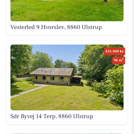
Vesterled 9 Hvorslev, 8860 Ulstrup
435.000 kr
2
96 m
Sdr Byvej 14 Terp, 8860 Ulstrup