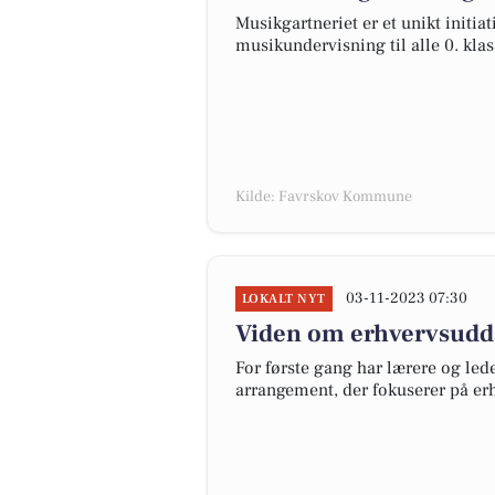
Musikgartneriet er et unikt initia
musikundervisning til alle 0. kl
Kilde: Favrskov Kommune
03-11-2023 07:30
LOKALT NYT
Viden om erhvervsudda
For første gang har lærere og lede
arrangement, der fokuserer på er