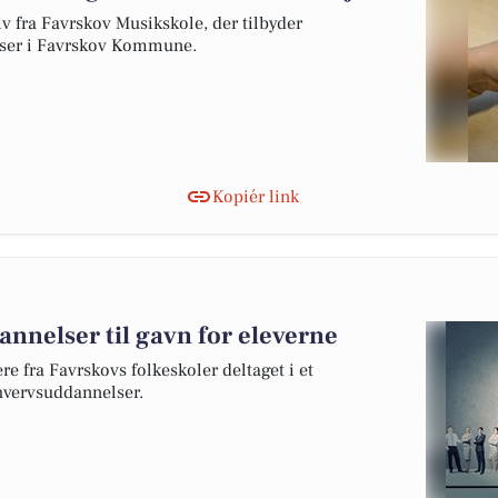
tiv fra Favrskov Musikskole, der tilbyder
asser i Favrskov Kommune.
Kopiér link
nnelser til gavn for eleverne
re fra Favrskovs folkeskoler deltaget i et
hvervsuddannelser.