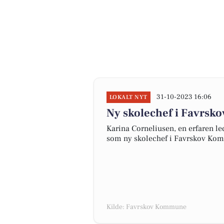
31-10-2023 16:06
LOKALT NYT
Ny skolechef i Favrs
Karina Corneliusen, en erfaren le
som ny skolechef i Favrskov Ko
Kilde: Favrskov Kommune