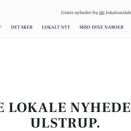
Gratis nyheder fra
dit
lokalområde
V
DET SKER
LOKALT NYT
MØD DINE NABOER
E LOKALE NYHEDER
ULSTRUP.