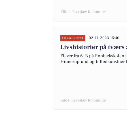
Kilde: Favrskov Kommune
02-11-2023 15:40
LOKALT NYT
Livshistorier på tværs
Elever fra 6. B på Rønbækskolen 
Hinneruplund og billedkunstner L
Kilde: Favrskov Kommune