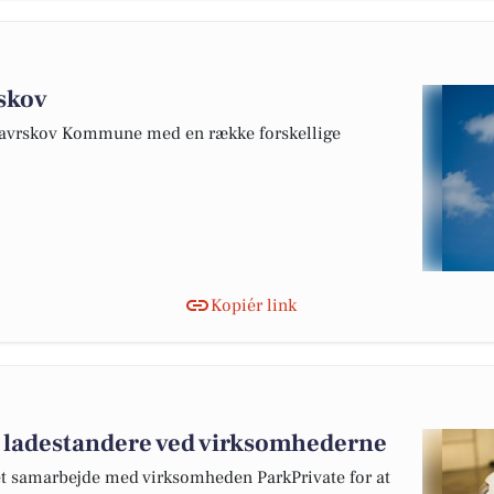
rskov
i Favrskov Kommune med en række forskellige
Kopiér link
re ladestandere ved virksomhederne
 samarbejde med virksomheden ParkPrivate for at