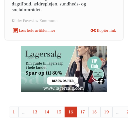
dagtilbud, ældreplejen, sundheds- og
socialområdet.
Kilde: Favrskov Kommune
Læs hele artiklen her
Kopiér link
1
...
13
14
15
16
17
18
19
...