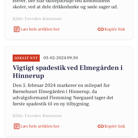
elever, der står skolepatrulje ved kommunens
skoler, ved at dele drikkedunke og søde sager ud.
Kilde: Favrskov Kommune
Læs hele artiklen her
Kopiér link
03-02-2024 09:30
LOKALT NYT
Vigtigt spadestik ved Elmegården i
Hinnerup
Den 5. februar 2024 markerer en milepæl for
Børnehuset Elmegården i Hinnerup, da
udvalgsformand Flemming Nørgaard tager det
første spadestik til en ny tilbygning.
Kilde: Favrskov Kommune
Læs hele artiklen her
Kopiér link