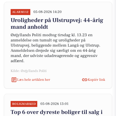
05-08-2026 14:20
ALARM112
Uroligheder på Ulstrupvej: 44-årig
mand anholdt
Østjyllands Politi modtog tirsdag kl. 13.23 en
anmeldelse om tumult og uroligheder på
Ulstrupvej, beliggende mellem Langå og Ulstrup.
Anmeldelsen drejede sig særligt om en 44-årig
mand, der udviste udadreagerende og aggressiv
adfærd.
Kilde: Østjyllands Politi
Læs hele artiklen her
Kopiér link
05-08-2026 13:01
BOLIGMARKED
Top 6 over dyreste boliger til salg i