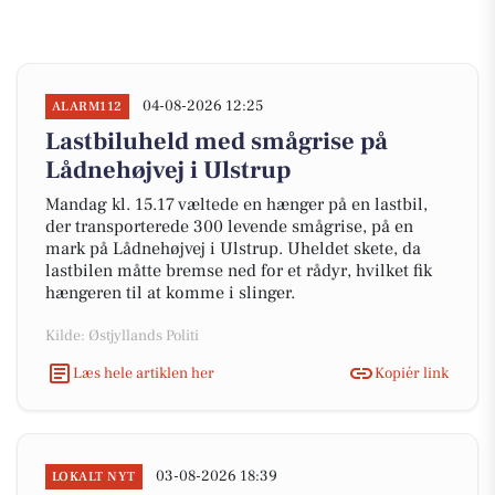
04-08-2026 12:25
ALARM112
Lastbiluheld med smågrise på
Lådnehøjvej i Ulstrup
Mandag kl. 15.17 væltede en hænger på en lastbil,
der transporterede 300 levende smågrise, på en
mark på Lådnehøjvej i Ulstrup. Uheldet skete, da
lastbilen måtte bremse ned for et rådyr, hvilket fik
hængeren til at komme i slinger.
Kilde: Østjyllands Politi
Læs hele artiklen her
Kopiér link
03-08-2026 18:39
LOKALT NYT