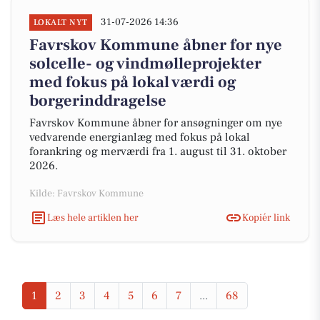
31-07-2026 14:36
LOKALT NYT
Favrskov Kommune åbner for nye
solcelle- og vindmølleprojekter
med fokus på lokal værdi og
borgerinddragelse
Favrskov Kommune åbner for ansøgninger om nye
vedvarende energianlæg med fokus på lokal
forankring og merværdi fra 1. august til 31. oktober
2026.
Kilde: Favrskov Kommune
Læs hele artiklen her
Kopiér link
1
2
3
4
5
6
7
...
68