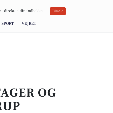
 -
direkte i din indbakke
Tilmeld
SPORT
VEJRET
TAGER OG
RUP