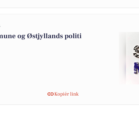
3
une og Østjyllands politi
Kopiér link