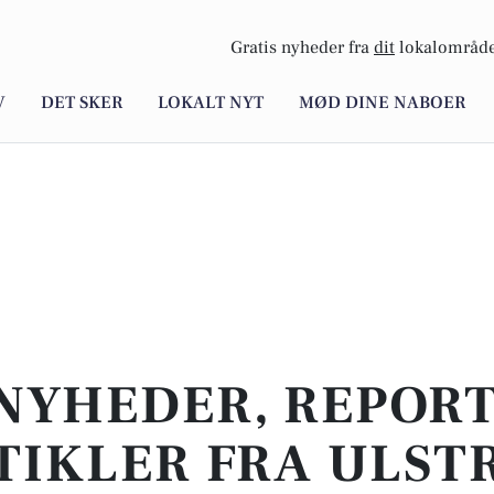
Gratis nyheder fra
dit
lokalområde
V
DET SKER
LOKALT NYT
MØD DINE NABOER
NYHEDER, REPOR
TIKLER FRA ULST