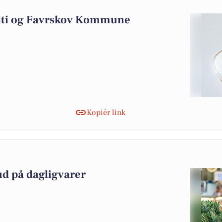
9
oliti og Favrskov Kommune
Kopiér link
ud på dagligvarer