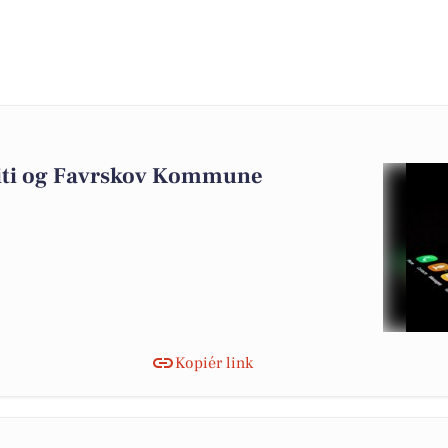
5
oliti og Favrskov Kommune
Kopiér link