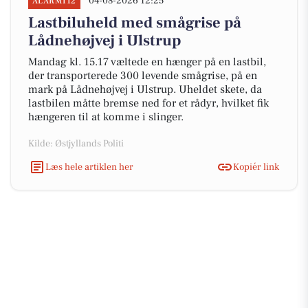
04-08-2026 12:25
ALARM112
Lastbiluheld med smågrise på
Lådnehøjvej i Ulstrup
Mandag kl. 15.17 væltede en hænger på en lastbil,
der transporterede 300 levende smågrise, på en
mark på Lådnehøjvej i Ulstrup. Uheldet skete, da
lastbilen måtte bremse ned for et rådyr, hvilket fik
hængeren til at komme i slinger.
Kilde: Østjyllands Politi
Læs hele artiklen her
Kopiér link