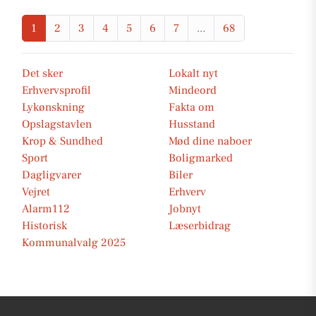
1
2
3
4
5
6
7
...
68
Det sker
Lokalt nyt
Erhvervsprofil
Mindeord
Lykønskning
Fakta om
Opslagstavlen
Husstand
Krop & Sundhed
Mød dine naboer
Sport
Boligmarked
Dagligvarer
Biler
Vejret
Erhverv
Alarm112
Jobnyt
Historisk
Læserbidrag
Kommunalvalg 2025