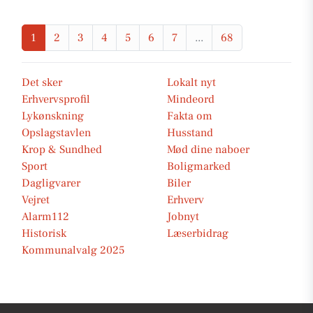
1
2
3
4
5
6
7
...
68
Det sker
Lokalt nyt
Erhvervsprofil
Mindeord
Lykønskning
Fakta om
Opslagstavlen
Husstand
Krop & Sundhed
Mød dine naboer
Sport
Boligmarked
Dagligvarer
Biler
Vejret
Erhverv
Alarm112
Jobnyt
Historisk
Læserbidrag
Kommunalvalg 2025