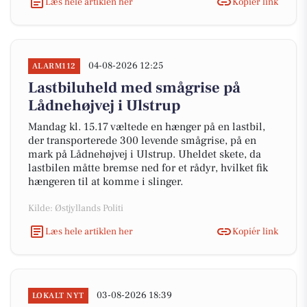
Læs hele artiklen her
Kopiér link
04-08-2026 12:25
ALARM112
Lastbiluheld med smågrise på
Lådnehøjvej i Ulstrup
Mandag kl. 15.17 væltede en hænger på en lastbil,
der transporterede 300 levende smågrise, på en
mark på Lådnehøjvej i Ulstrup. Uheldet skete, da
lastbilen måtte bremse ned for et rådyr, hvilket fik
hængeren til at komme i slinger.
Kilde: Østjyllands Politi
Læs hele artiklen her
Kopiér link
03-08-2026 18:39
LOKALT NYT